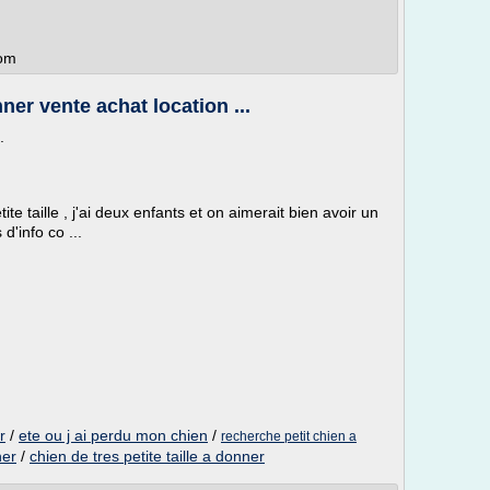
com
er vente achat location ...
.
e taille , j'ai deux enfants et on aimerait bien avoir un
d'info co ...
r
/
ete ou j ai perdu mon chien
/
recherche petit chien a
ner
/
chien de tres petite taille a donner