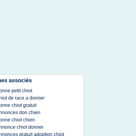
es associés
onne petit chiot
hiot de race a donner
onne chiot gratuit
nnonces don chien
onne chiot chien
nnonce chiot donner
nnonces gratuit adoption chiot