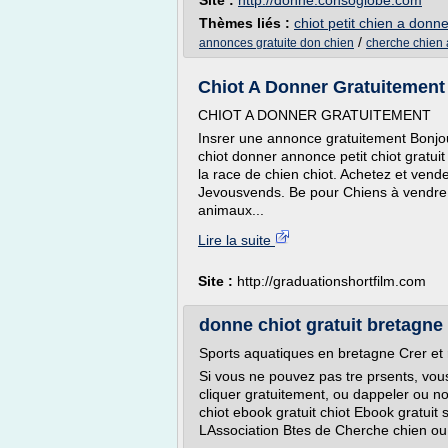
Site :
http://donne.consoglobe.com
Thèmes liés :
chiot petit chien a donne
/
annonces gratuite don chien
cherche chien 
Chiot A Donner Gratuitement
CHIOT A DONNER GRATUITEMENT
Insrer une annonce gratuitement Bonjou
chiot donner annonce petit chiot gratu
la race de chien chiot. Achetez et vend
Jevousvends. Be pour Chiens à vendre 
animaux...
Lire la suite
Site :
http://graduationshortfilm.com
donne chiot gratuit bretagne
Sports aquatiques en bretagne Crer et r
Si vous ne pouvez pas tre prsents, vous
cliquer gratuitement, ou dappeler ou no
chiot ebook gratuit chiot Ebook gratuit 
LAssociation Btes de Cherche chien ou.