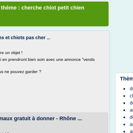
 thème : cherche chiot petit chien
 et chiots pas cher ...
e un objet !
i en prendront bien soin avec une annonce "vends
us ne pouvez garder ?
Thèm
d
c
d
a
d
maux gratuit à donner - Rhône ...
a
a