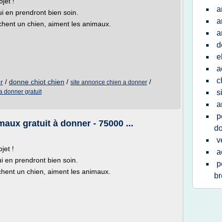
jet !
a
i en prendront bien soin.
a
chent un chien, aiment les animaux.
a
d
e
a
c
r
/
donne chiot chien
/
/
site annonce chien a donner
a donner gratuit
s
a
p
aux gratuit à donner - 75000 ...
d
v
jet !
a
 en prendront bien soin.
p
hent un chien, aiment les animaux.
br