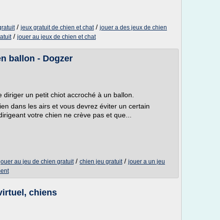
/
/
ratuit
jeux gratuit de chien et chat
jouer a des jeux de chien
/
atuit
jouer au jeux de chien et chat
en ballon - Dogzer
diriger un petit chiot accroché à un ballon.
bien dans les airs et vous devrez éviter un certain
irigeant votre chien ne crève pas et que...
/
/
jouer au jeu de chien gratuit
chien jeu gratuit
jouer a un jeu
ment
irtuel, chiens