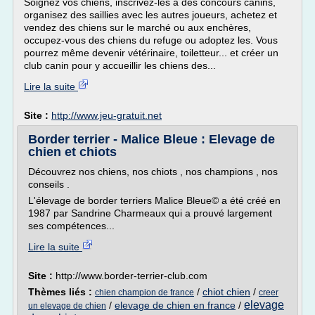
Soignez vos chiens, inscrivez-les à des concours canins,
organisez des saillies avec les autres joueurs, achetez et
vendez des chiens sur le marché ou aux enchères,
occupez-vous des chiens du refuge ou adoptez les. Vous
pourrez même devenir vétérinaire, toiletteur... et créer un
club canin pour y accueillir les chiens des...
Lire la suite
Site :
http://www.jeu-gratuit.net
Border terrier - Malice Bleue : Elevage de
chien et chiots
Découvrez nos chiens, nos chiots , nos champions , nos
conseils .
L'élevage de border terriers Malice Bleue© a été créé en
1987 par Sandrine Charmeaux qui a prouvé largement
ses compétences...
Lire la suite
Site :
http://www.border-terrier-club.com
Thèmes liés :
/
chiot chien
/
chien champion de france
creer
elevage
/
elevage de chien en france
/
un elevage de chien