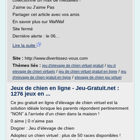
collectionne un max de médailles !
J'aime ou J'aime Pas
Partager cet article avec vos amis
En savoir plus sur WafWaf
Site fermé
Dernière alerte : le 06...
Lire la suite
Site :
http://www.divertissez-vous.com
Thèmes liés :
/
jeu d'elevage de chien virtuel gratuit
jeu d
/
/
elevage de chien virtuels
jeu de chien virtuel gratuit en ligne
jeu
/
d'elevage de chien gratuit en ligne
elevage de chien jeu virtuel
Jeux de chien en ligne - Jeu-Gratuit.net :
1276 jeux en ...
Ce jeu gratuit en ligne d'élevage de chien virtuel est la
solution idéale lorsque les parents répondent pertinemment
"NON" à l'arrivée d'un chien dans la maison !
0 aime | 0 n'aime pas
Dogzer : Jeu d'élevage de chien
Adoptez un chien virtuel : plus de 50 races disponibles !