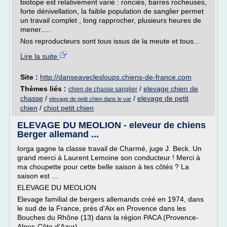
biotope est relativement varié : ronciés, barres rocheuses,
forte dénivellation, la faible population de sanglier permet
un travail complet , long rapprocher, plusieurs heures de
mener.....
Nos reproducteurs sont tous issus de la meute et tous...
Lire la suite
Site :
http://danseaveclesloups.chiens-de-france.com
Thèmes liés :
/
elevage chien de
chien de chasse sanglier
chasse
/
/
elevage de petit
elevage de petit chien dans le var
chien
/
chiot petit chien
ELEVAGE DU MEOLION - eleveur de chiens
Berger allemand ...
Iorga gagne la classe travail de Charmé, juge J. Beck. Un
grand merci à Laurent Lemoine son conducteur ! Merci à
ma choupette pour cette belle saison à tes côtés ? La
saison est ...
ELEVAGE DU MEOLION
Elevage familial de bergers allemands créé en 1974, dans
le sud de la France, près d'Aix en Provence dans les
Bouches du Rhône (13) dans la région PACA (Provence-
Alpes-Côte d'Azur)...