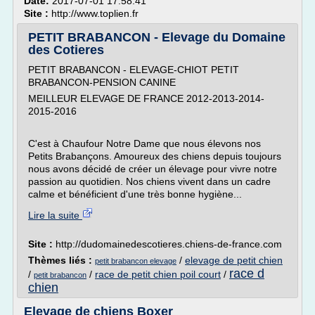
Date:
2017-07-01 17:58:41
Site :
http://www.toplien.fr
PETIT BRABANCON - Elevage du Domaine
des Cotieres
PETIT BRABANCON - ELEVAGE-CHIOT PETIT
BRABANCON-PENSION CANINE
MEILLEUR ELEVAGE DE FRANCE 2012-2013-2014-
2015-2016
C'est à Chaufour Notre Dame que nous élevons nos
Petits Brabançons. Amoureux des chiens depuis toujours
nous avons décidé de créer un élevage pour vivre notre
passion au quotidien. Nos chiens vivent dans un cadre
calme et bénéficient d'une très bonne hygiène...
Lire la suite
Site :
http://dudomainedescotieres.chiens-de-france.com
Thèmes liés :
/
elevage de petit chien
petit brabancon elevage
race d
/
/
race de petit chien poil court
/
petit brabancon
chien
Elevage de chiens Boxer