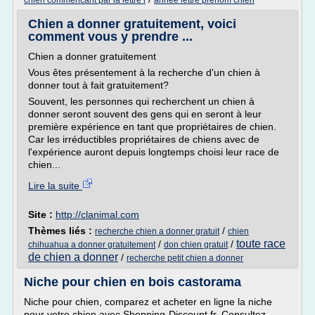
chien commencant par la lettre l
annee lettre prenom chien
Chien a donner gratuitement, voici
comment vous y prendre ...
Chien a donner gratuitement
Vous êtes présentement à la recherche d'un chien à
donner tout à fait gratuitement?
Souvent, les personnes qui recherchent un chien à
donner seront souvent des gens qui en seront à leur
première expérience en tant que propriétaires de chien.
Car les irréductibles propriétaires de chiens avec de
l'expérience auront depuis longtemps choisi leur race de
chien...
Lire la suite
Site :
http://clanimal.com
Thèmes liés :
/
recherche chien a donner gratuit
chien
toute race
/
/
chihuahua a donner gratuitement
don chien gratuit
de chien a donner
/
recherche petit chien a donner
Niche pour chien en bois castorama
Niche pour chien, comparez et acheter en ligne la niche
pour votre chien avec Shopping-Discount.fr. Consultez