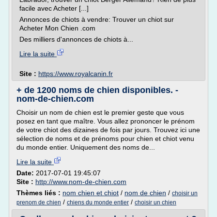
facile avec Acheter [...]
Annonces de chiots à vendre: Trouver un chiot sur
Acheter Mon Chien .com
Des milliers d'annonces de chiots à...
Lire la suite
Site :
https://www.royalcanin.fr
+ de 1200 noms de chien disponibles. -
nom-de-chien.com
Choisir un nom de chien est le premier geste que vous
posez en tant que maître. Vous allez prononcer le prénom
de votre chiot des dizaines de fois par jours. Trouvez ici une
sélection de noms et de prénoms pour chien et chiot venu
du monde entier. Uniquement des noms de...
Lire la suite
Date:
2017-07-01 19:45:07
Site :
http://www.nom-de-chien.com
Thèmes liés :
nom chien et chiot
/
nom de chien
/
choisir un
/
/
prenom de chien
chiens du monde entier
choisir un chien