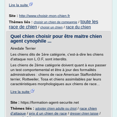
Lire la suite
Site :
http://www.choisir-mon-chien.fr
toute les
Thèmes liés :
/
choisir un chien de compagnie
race de chien
race du chien
/
/
choisir un chien
Quel chien choisir pour être maitre chien
agent cynophile ...
Airedale Terrier
Les chiens dits de 1ère catégorie, c'est-à-dire les chiens
d'attaque non L.O.F, sont interdits.
Les chiens de 2ème catégorie doivent quant à eux passer
un test comportemental et être à jour des formalités
administratives : chiens de race American Staffordshire
terrier, Rottweiler, Tosa et chiens assimilables par leurs
caractéristiques morphologiques aux chiens de race...
Lire la suite
Site :
https://formation-agent-securite.net
Thèmes liés :
/
race chien
adopter chien adulte ou chiot
d'attaque
/
prix d un chien de race
/
/
dresser chien laisse