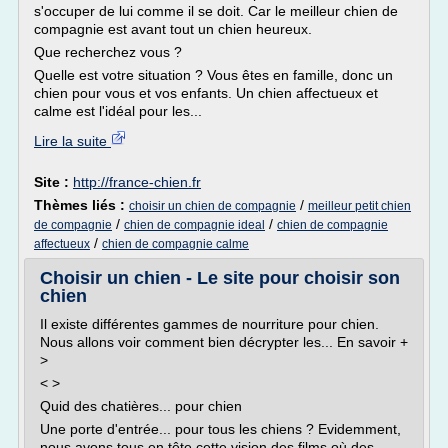
s'occuper de lui comme il se doit. Car le meilleur chien de
compagnie est avant tout un chien heureux.
Que recherchez vous ?
Quelle est votre situation ? Vous êtes en famille, donc un
chien pour vous et vos enfants. Un chien affectueux et
calme est l'idéal pour les...
Lire la suite
Site :
http://france-chien.fr
Thèmes liés :
/
choisir un chien de compagnie
meilleur petit chien
/
/
de compagnie
chien de compagnie ideal
chien de compagnie
/
affectueux
chien de compagnie calme
Choisir un chien - Le site pour choisir son
chien
Il existe différentes gammes de nourriture pour chien.
Nous allons voir comment bien décrypter les... En savoir +
>
< >
Quid des chatières... pour chien
Une porte d'entrée... pour tous les chiens ? Evidemment,
nous avons tous en tête cette vision des films où des