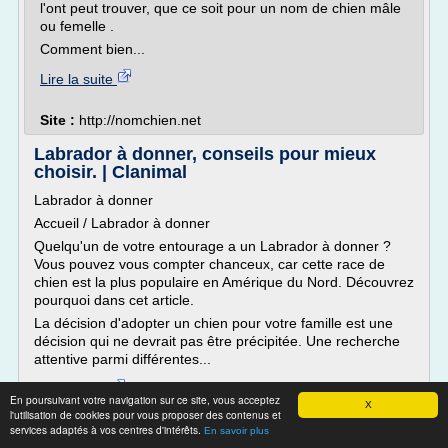
l'ont peut trouver, que ce soit pour un nom de chien mâle
ou femelle .
Comment bien...
Lire la suite
Site :
http://nomchien.net
Labrador à donner, conseils pour mieux
choisir. | Clanimal
Labrador à donner
Accueil / Labrador à donner
Quelqu'un de votre entourage a un Labrador à donner ?
Vous pouvez vous compter chanceux, car cette race de
chien est la plus populaire en Amérique du Nord. Découvrez
pourquoi dans cet article.
La décision d'adopter un chien pour votre famille est une
décision qui ne devrait pas être précipitée. Une recherche
attentive parmi différentes...
Lire la suite
En poursuivant votre navigation sur ce site, vous acceptez
X
l'utilisation de cookies pour vous proposer des contenus et
services adaptés à vos centres d'intérêts.
Site :
http://clanimal.com
En savoir plus