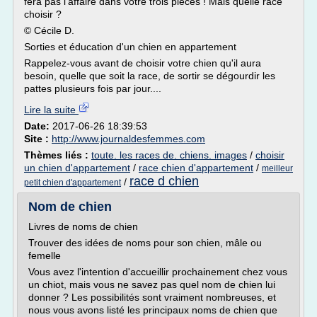
fera pas l'affaire dans votre trois pièces ! Mais quelle race
choisir ?
© Cécile D.
Sorties et éducation d'un chien en appartement
Rappelez-vous avant de choisir votre chien qu'il aura
besoin, quelle que soit la race, de sortir se dégourdir les
pattes plusieurs fois par jour....
Lire la suite
Date:
2017-06-26 18:39:53
Site :
http://www.journaldesfemmes.com
Thèmes liés :
toute. les races de. chiens. images
/
choisir
un chien d'appartement
/
race chien d'appartement
/
meilleur
race d chien
/
petit chien d'appartement
Nom de chien
Livres de noms de chien
Trouver des idées de noms pour son chien, mâle ou
femelle
Vous avez l'intention d'accueillir prochainement chez vous
un chiot, mais vous ne savez pas quel nom de chien lui
donner ? Les possibilités sont vraiment nombreuses, et
nous vous avons listé les principaux noms de chien que