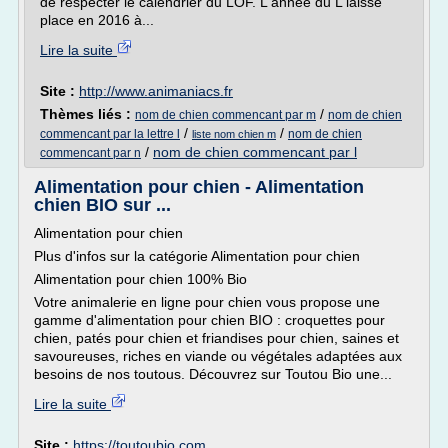
de respecter le calendrier du LOF. L'année du L laisse
place en 2016 à...
Lire la suite
Site :
http://www.animaniacs.fr
Thèmes liés :
/
nom de chien commencant par m
nom de chien
/
/
commencant par la lettre l
nom de chien
liste nom chien m
/
nom de chien commencant par l
commencant par n
Alimentation pour chien - Alimentation
chien BIO sur ...
Alimentation pour chien
Plus d'infos sur la catégorie Alimentation pour chien
Alimentation pour chien 100% Bio
Votre animalerie en ligne pour chien vous propose une
gamme d'alimentation pour chien BIO : croquettes pour
chien, patés pour chien et friandises pour chien, saines et
savoureuses, riches en viande ou végétales adaptées aux
besoins de nos toutous. Découvrez sur Toutou Bio une...
Lire la suite
Site :
https://toutoubio.com