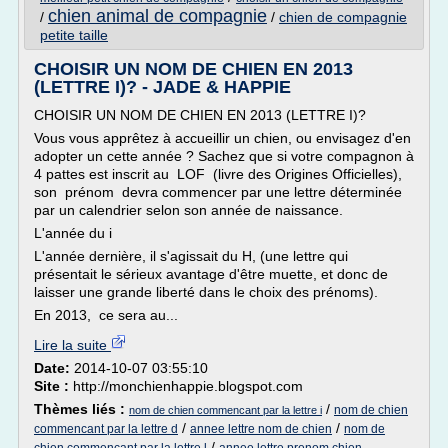
chien animal de compagnie
/
/
chien de compagnie
petite taille
CHOISIR UN NOM DE CHIEN EN 2013
(LETTRE I)? - JADE & HAPPIE
CHOISIR UN NOM DE CHIEN EN 2013 (LETTRE I)?
Vous vous apprêtez à accueillir un chien, ou envisagez d'en
adopter un cette année ? Sachez que si votre compagnon à
4 pattes est inscrit au LOF (livre des Origines Officielles),
son prénom devra commencer par une lettre déterminée
par un calendrier selon son année de naissance.
L'année du i
L'année dernière, il s'agissait du H, (une lettre qui
présentait le sérieux avantage d'être muette, et donc de
laisser une grande liberté dans le choix des prénoms).
En 2013, ce sera au...
Lire la suite
Date:
2014-10-07 03:55:10
Site :
http://monchienhappie.blogspot.com
Thèmes liés :
/
nom de chien
nom de chien commencant par la lettre i
/
/
commencant par la lettre d
annee lettre nom de chien
nom de
/