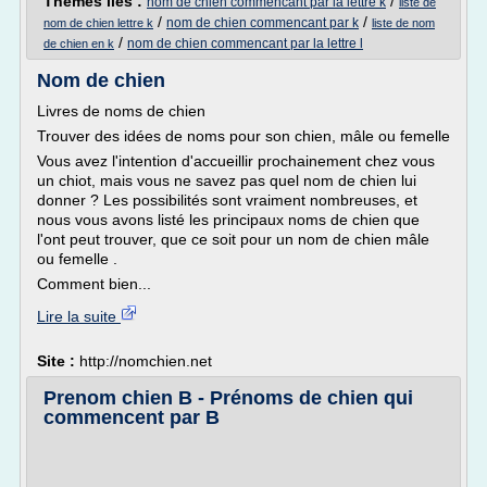
Thèmes liés :
/
nom de chien commencant par la lettre k
liste de
/
/
nom de chien commencant par k
nom de chien lettre k
liste de nom
/
nom de chien commencant par la lettre l
de chien en k
Nom de chien
Livres de noms de chien
Trouver des idées de noms pour son chien, mâle ou femelle
Vous avez l'intention d'accueillir prochainement chez vous
un chiot, mais vous ne savez pas quel nom de chien lui
donner ? Les possibilités sont vraiment nombreuses, et
nous vous avons listé les principaux noms de chien que
l'ont peut trouver, que ce soit pour un nom de chien mâle
ou femelle .
Comment bien...
Lire la suite
Site :
http://nomchien.net
Prenom chien B - Prénoms de chien qui
commencent par B