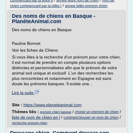
/
/
commencant par la lettre d
annee lettre nom de chien
nom de
/
chien commencant par la lettre l
annee lettre prenom chien
Des noms de chiens en Basque -
PlanèteAnimal.com
Des noms de chiens en Basque
Pauline Bonnet
Voir les fiches de Chiens
Si vous êtes à la recherche d'un prénom pour votre chien,
il est normal de prendre en compte plusieurs options
distinctes et personnalisées afin que le prénom de votre
animal soit unique et exclusif. L'un des recherches les
plus rencontrées et notamment en Espagne est sans
doute les prénoms basques. Il existe une...
Lire la suite
Site :
https://www.planeteanimal.com
Thèmes liés :
/
/
choisir un prenom de chien
prenom chien basque
liste de nom de chien en l
/
/
comment trouver un nom de chien
recherche prenom chien