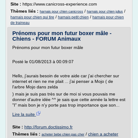
Site :
https://www.canicross-experience.com
Thèmes liés :
/
/
harnais pour chien canicross
harnais pour chien julius
/
/
harnais pour chien qui tire
harnais petit chien
harnais pour chien
de traineau
Prénoms pour mon futur boxer mâle -
Chiens - FORUM Animaux
Prénoms pour mon futur boxer mâle
Posté le 01/08/2013 à 00:09:07
Hello, j'aurais besoin de votre aide car j'ai chercher sur
internet et rien ne me plait ... j'ai penser a Mojo ( de
l'arbre Mojo dans zelda
) mais je suis pas très sur de moi si vous pouvais me
donner d'autre idée ^^ je sais que cette année la lettre est
"I" mais bon je n'y porte pas trop importance que son...
Lire la suite
Site :
http://forum.doctissimo.fr
Thèmes liés :
/
chien a acheter
acheter bebe chien pas cher