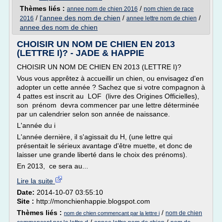
Thèmes liés :
/
annee nom de chien 2016
nom chien de race
/
l'annee des nom de chien
/
/
2016
annee lettre nom de chien
annee des nom de chien
CHOISIR UN NOM DE CHIEN EN 2013
(LETTRE I)? - JADE & HAPPIE
CHOISIR UN NOM DE CHIEN EN 2013 (LETTRE I)?
Vous vous apprêtez à accueillir un chien, ou envisagez d'en
adopter un cette année ? Sachez que si votre compagnon à
4 pattes est inscrit au LOF (livre des Origines Officielles),
son prénom devra commencer par une lettre déterminée
par un calendrier selon son année de naissance.
L'année du i
L'année dernière, il s'agissait du H, (une lettre qui
présentait le sérieux avantage d'être muette, et donc de
laisser une grande liberté dans le choix des prénoms).
En 2013, ce sera au...
Lire la suite
Date:
2014-10-07 03:55:10
Site :
http://monchienhappie.blogspot.com
Thèmes liés :
/
nom de chien
nom de chien commencant par la lettre i