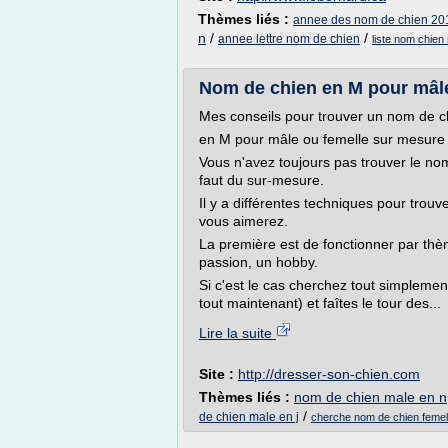
Thèmes liés :
annee des nom de chien 20
n
/
/
annee lettre nom de chien
liste nom chien
Nom de chien en M pour mâle
Mes conseils pour trouver un nom de c
en M pour mâle ou femelle sur mesure 
Vous n'avez toujours pas trouver le nom 
faut du sur-mesure.
Il y a différentes techniques pour tr
vous aimerez.
La première est de fonctionner par thèm
passion, un hobby.
Si c'est le cas cherchez tout simplement 
tout maintenant) et faîtes le tour des...
Lire la suite
Site :
http://dresser-son-chien.com
Thèmes liés :
nom de chien male en n
/
de chien male en j
cherche nom de chien femel