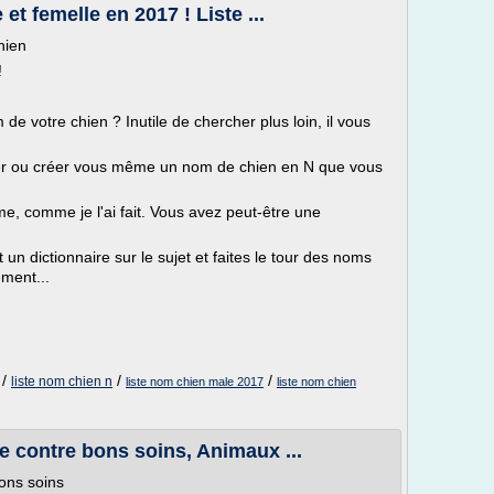
t femelle en 2017 ! Liste ...
hien
!
de votre chien ? Inutile de chercher plus loin, il vous
uver ou créer vous même un nom de chien en N que vous
e, comme je l'ai fait. Vous avez peut-être une
 un dictionnaire sur le sujet et faites le tour des noms
ement...
/
/
/
liste nom chien n
liste nom chien male 2017
liste nom chien
e contre bons soins, Animaux ...
ons soins