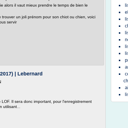
ie alors il vaut mieux prendre le temps de bien le
l
e
e trouver un joli prénom pour son chiot ou chien, voici
l
ous servir
c
l
n
l
l
p
a
2017) | Lebernard
c
ch
N
a
l
e LOF. Il sera donc important, pour l'enregistrement
utilisant...