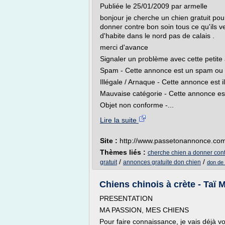
Publiée le 25/01/2009 par armelle
bonjour je cherche un chien gratuit pour
donner contre bon soin tous ce qu'ils ve
d'habite dans le nord pas de calais .
merci d'avance
Signaler un problème avec cette petite
Spam - Cette annonce est un spam ou un
Illégale / Arnaque - Cette annonce est il
Mauvaise catégorie - Cette annonce es
Objet non conforme -...
Lire la suite
Site :
http://www.passetonannonce.co
Thèmes liés :
cherche chien a donner cont
/
/
gratuit
annonces gratuite don chien
don de 
Chiens chinois à crète - Taï
PRESENTATION
MA PASSION, MES CHIENS
Pour faire connaissance, je vais déjà v