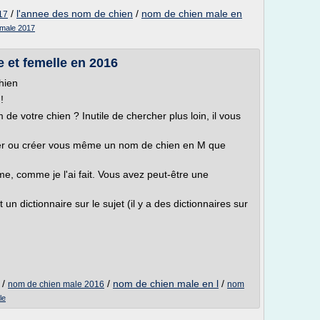
/
l'annee des nom de chien
/
nom de chien male en
17
 male 2017
 et femelle en 2016
hien
!
de votre chien ? Inutile de chercher plus loin, il vous
ouver ou créer vous même un nom de chien en M que
e, comme je l'ai fait. Vous avez peut-être une
un dictionnaire sur le sujet (il y a des dictionnaires sur
/
/
nom de chien male en l
/
nom de chien male 2016
nom
le