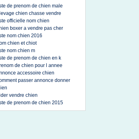
iste de prenom de chien male
levage chien chasse vendre
iste officielle nom chien
hien boxer a vendre pas cher
iste nom chien 2016
om chien et chiot
iste nom chien m
iste de prenom de chien en k
renom de chien pour l annee
nnonce accessoire chien
omment passer annonce donner
ien
ider vendre chien
iste de prenom de chien 2015