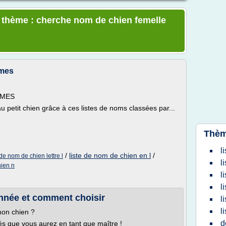
e thème : cherche nom de chien femelle
èmes
EMES
 petit chien grâce à ces listes de noms classées par...
Thèm
l
/
liste de nom de chien en l
/
 de nom de chien lettre l
l
hien n
l
l
année et comment choisir
l
l
mon chien ?
d
és que vous aurez en tant que maître !