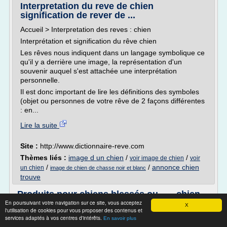
Interpretation du reve de chien
signification de rever de ...
Accueil > Interpretation des reves : chien
Interprétation et signification du rêve chien
Les rêves nous indiquent dans un langage symbolique ce
qu'il y a derrière une image, la représentation d'un
souvenir auquel s'est attachée une interprétation
personnelle.
Il est donc important de lire les définitions des symboles
(objet ou personnes de votre rêve de 2 façons différentes
: en...
Lire la suite
Site :
http://www.dictionnaire-reve.com
Thèmes liés :
image d un chien
/
/
voir image de chien
voir
/
/
annonce chien
un chien
image de chien de chasse noir et blanc
trouve
Produits pour chiens blessés ou ... - chien-
blesse.com
En poursuivant votre navigation sur ce site, vous acceptez
X
l'utilisation de cookies pour vous proposer des contenus et
Chien blessé, handicapé, levage, bandage
services adaptés à vos centres d'intérêts.
En savoir plus