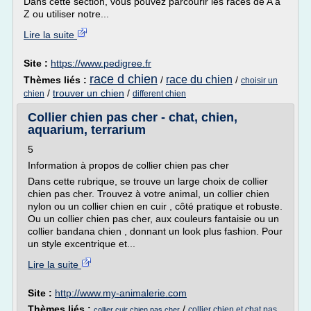
Dans cette section, vous pouvez parcourir les races de A à
Z ou utiliser notre...
Lire la suite
Site :
https://www.pedigree.fr
race d chien
race du chien
Thèmes liés :
/
/
choisir un
/
trouver un chien
/
chien
different chien
Collier chien pas cher - chat, chien,
aquarium, terrarium
5
Information à propos de collier chien pas cher
Dans cette rubrique, se trouve un large choix de collier
chien pas cher. Trouvez à votre animal, un collier chien
nylon ou un collier chien en cuir , côté pratique et robuste.
Ou un collier chien pas cher, aux couleurs fantaisie ou un
collier bandana chien , donnant un look plus fashion. Pour
un style excentrique et...
Lire la suite
Site :
http://www.my-animalerie.com
Thèmes liés :
/
collier chien et chat pas
collier cuir chien pas cher