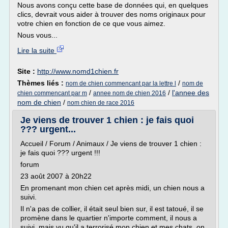
Nous avons conçu cette base de données qui, en quelques
clics, devrait vous aider à trouver des noms originaux pour
votre chien en fonction de ce que vous aimez.
Nous vous...
Lire la suite
Site :
http://www.nomd1chien.fr
Thèmes liés :
/
nom de chien commencant par la lettre l
nom de
/
/
l'annee des
chien commencant par m
annee nom de chien 2016
nom de chien
/
nom chien de race 2016
Je viens de trouver 1 chien : je fais quoi
??? urgent...
Accueil / Forum / Animaux / Je viens de trouver 1 chien :
je fais quoi ??? urgent !!!
forum
23 août 2007 à 20h22
En promenant mon chien cet après midi, un chien nous a
suivi.
Il n'a pas de collier, il était seul bien sur, il est tatoué, il se
promène dans le quartier n'importe comment, il nous a
suivi, mais vu qu'il a terrorisé mon chien et mes chats, on