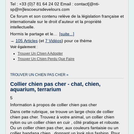
Tel : +33 (0)7 81 64 24 02 Email : contact[@nti-
sp@m]lescoeursdevelours.com
Ce forum et son contenu relève de la législation française et
internationale sur le droit d'auteur et la propriété
intellectuelle.
Hormis le partage et le...
[suite...]
→
105 Articles
(et
7 Vidéos
) pour ce thème
Voir également
:
Trouver Un Chien A Adopter
Trouver Un Chien Perdu Que Faire
TROUVER UN CHIEN PAS CHER »
Collier chien pas cher - chat, chien,
aquarium, terrarium
5
Information à propos de collier chien pas cher
Dans cette rubrique, se trouve un large choix de collier
chien pas cher. Trouvez à votre animal, un collier chien
nylon ou un collier chien en cuir , côté pratique et robuste.
Ou un collier chien pas cher, aux couleurs fantaisie ou un
collier bandana chien , donnant un look plus fashion. Pour