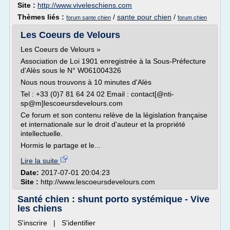
Site :
http://www.viveleschiens.com
Thèmes liés :
/
sante pour chien
/
forum sante chien
forum chien
Les Coeurs de Velours
Les Coeurs de Velours »
Association de Loi 1901 enregistrée à la Sous-Préfecture
d'Alès sous le N° W061004326
Nous nous trouvons à 10 minutes d'Alès
Tel : +33 (0)7 81 64 24 02 Email : contact[@nti-
sp@m]lescoeursdevelours.com
Ce forum et son contenu relève de la législation française
et internationale sur le droit d'auteur et la propriété
intellectuelle.
Hormis le partage et le...
Lire la suite
Date:
2017-07-01 20:04:23
Site :
http://www.lescoeursdevelours.com
Santé chien : shunt porto systémique - Vive
les chiens
S'inscrire | S'identifier