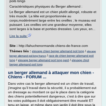
poils longs
Caractéristiques physiques du Berger allemand :
Le Berger allemand est un chien plutôt allongé, robuste et
très musclé. La tête est proportionnée au
corps,modérément large entre les oreilles ; le museau est
puissant. Les oreilles ont une grandeur moyenne, elles
sont larges à la base et portées dressées. Les yeux, en...
Lire la suite
Site :
http://lahuchenormande.chiens-de-france.com
Thèmes liés :
/
elevage chien berger allemand poil long
elevage
/
race de chien berger allemand poil
berger allemand poil long france
/
/
long
elevage berger allemand poil long gard
elevage chiot
berger allemand poil long
un berger allemand à attaquer mon chien -
Chiens - FORUM ...
Dans votre cas le berger allemand est un chien de travail,
j'imagine qu'il travail dans la sécurité, il a probablement eut
un dressage au mordant ce qui le place dans la catégorie
des chiens potentiellement dangereux, c'est à dire que sur
les voies publiques il doit obligatoirement être muselé ET
tenu en laisse, et même dans son jardin il doit être sous la