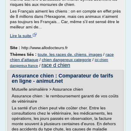
risques liés aux morsures de chien.
Les Français aiment les chiens : on en compte en effet près
de 8 millions dans l'Hexagone, mais ces animaux n'aiment
pas toujours les Français... Car, même s'il est sensé être le
meilleur ami de...
Lire la suite
Site :
http://www.allodocteurs.fr
Thèmes liés :
toute. les races de. chiens. images
/
race
chien d'attaque
/
chien dangereux categorie
/
loi chien
race d chien
/
dangereux france
Assurance chien : Comparateur de tarifs
en ligne - animut.net
Mutuelle animalière > Assurance chien
Assurance chien : le remboursement garanti de vos coûts
de vétérinaire
La santé d'un chien peut vite coûter cher. Entre les
consultations chez le vétérinaire, les médicaments, les
opérations, les jours passés en observation, la facture
monte souvent à plusieurs centaines d'euros. En dehors
des accidents du type chute, les causes de maladie