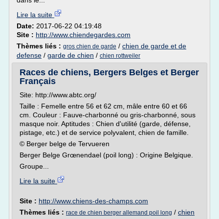
dans le...
Lire la suite
Date:
2017-06-22 04:19:48
Site :
http://www.chiendegardes.com
Thèmes liés :
/
chien de garde et de
gros chien de garde
defense
/
garde de chien
/
chien rottweiler
Races de chiens, Bergers Belges et Berger
Français
Site: http://www.abtc.org/
Taille : Femelle entre 56 et 62 cm, mâle entre 60 et 66
cm. Couleur : Fauve-charbonné ou gris-charbonné, sous
masque noir. Aptitudes : Chien d'utilité (garde, défense,
pistage, etc.) et de service polyvalent, chien de famille.
© Berger belge de Tervueren
Berger Belge Grœnendael (poil long) : Origine Belgique.
Groupe...
Lire la suite
Site :
http://www.chiens-des-champs.com
Thèmes liés :
/
chien
race de chien berger allemand poil long