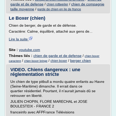
garde et de defense
/
/
chien de compagnie
chien rottweiler
taille moyenne
/
garde de chien en ile de france
Le Boxer (chien)
Chien de berger, de garde et de défense.
Caractère: Calme, équilibré, attaché aux gens de...
Lire la suite
Site :
youtube.com
Thèmes liés :
chien de garde et de defense
/
chien boxer
/
/
/
berger chien
chien boxer
caractere
chien boxer bringe
VIDEO. Chiens dangereux : une
réglementation stricte
Un chien de type pitbull a mordu quatre enfants au Havre
(Seine-Maritime) dimanche. Il errait dans ce
quartier résidentiel. Pourtant, il n'aurait jamais dû se
retrouver en liberté.
JULIEN CHOPIN, FLORE MARECHAL et JOSE
BOULESTEIX - FRANCE 2
franceinfo avec AFPFrance Télévisions