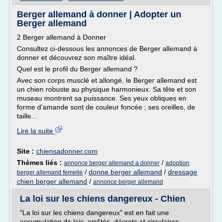
Berger allemand à donner | Adopter un
Berger allemand
2 Berger allemand à Donner
Consultez ci-dessous les annonces de Berger allemand à
donner et découvrez son maître idéal.
Quel est le profil du Berger allemand ?
Avec son corps musclé et allongé, le Berger allemand est
un chien robuste au physique harmonieux. Sa tête et son
museau montrent sa puissance. Ses yeux obliques en
forme d'amande sont de couleur foncée ; ses oreilles, de
taille...
Lire la suite
Site :
chiensadonner.com
Thèmes liés :
/
annonce berger allemand a donner
adoption
/
donne berger allemand
/
dressage
berger allemand femelle
chien berger allemand
/
annonce berger allemand
La loi sur les chiens dangereux - Chien
"La loi sur les chiens dangereux" est en fait une
accumulation de lois, arrêtés, décrets et circulaires,