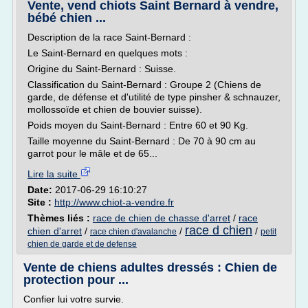
Vente, vend chiots Saint Bernard à vendre,
bébé chien ...
Description de la race Saint-Bernard :
Le Saint-Bernard en quelques mots :
Origine du Saint-Bernard : Suisse.
Classification du Saint-Bernard : Groupe 2 (Chiens de
garde, de défense et d'utilité de type pinsher & schnauzer,
mollossoïde et chien de bouvier suisse).
Poids moyen du Saint-Bernard : Entre 60 et 90 Kg.
Taille moyenne du Saint-Bernard : De 70 à 90 cm au
garrot pour le mâle et de 65...
Lire la suite
Date:
2017-06-29 16:10:27
Site :
http://www.chiot-a-vendre.fr
Thèmes liés :
race de chien de chasse d'arret
/
race
race d chien
chien d'arret
/
/
/
race chien d'avalanche
petit
chien de garde et de defense
Vente de chiens adultes dressés : Chien de
protection pour ...
Confier lui votre survie.