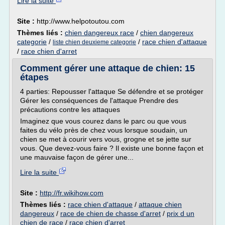
Lire la suite
Site :
http://www.helpotoutou.com
Thèmes liés :
chien dangereux race
/
chien dangereux
categorie
/
/
race chien d'attaque
liste chien deuxieme categorie
/
race chien d'arret
Comment gérer une attaque de chien: 15
étapes
4 parties: Repousser l'attaque Se défendre et se protéger
Gérer les conséquences de l'attaque Prendre des
précautions contre les attaques
Imaginez que vous courez dans le parc ou que vous
faites du vélo près de chez vous lorsque soudain, un
chien se met à courir vers vous, grogne et se jette sur
vous. Que devez-vous faire ? Il existe une bonne façon et
une mauvaise façon de gérer une...
Lire la suite
Site :
http://fr.wikihow.com
Thèmes liés :
race chien d'attaque
/
attaque chien
dangereux
/
race de chien de chasse d'arret
/
prix d un
chien de race
/
race chien d'arret