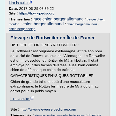
Lire la suite
Date:
2017-06-29 06:59:22
Site :
https://fr.wikipedia.org
race chien berger allemand
Thèmes liés :
/
berger chien
chien berger allemand
/
/
/
mouton
chien berger malinois
chien berger belge
Elevage de Rottweiler en Île-de-France
HISTOIRE ET ORIGINES ROTTWEILER :
Le Rottweiler est originaire d'Allemagne, et tire son nom
de la cité de Rottweil au sud de l'Allemagne. Le Rottweiler
est un molossoïde, et héritier du Mâtin tibétain. Il était
employé pour des tâches diverses, aussi bien comme
chien de défense que chien de traîneau.
CARACTERISTIQUES PHYSIQUES ROTTWEILER :
Chien de grande taille et doté d'une musculature
extraordinaire, le Rottweiler mesure de 55 à 68 cm au
garrot pour un poids moyen...
Lire la suite
Site :
http://www.eleveurs-pedigree.com
Thèmes liés :
/
chien de
elevage de chien rottweiler ile de france