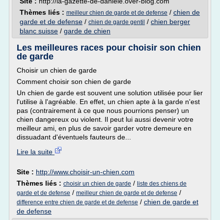
Site :
http://la-gazette-de-daniele.over-blog.com
Thèmes liés :
/
chien de
meilleur chien de garde et de defense
garde et de defense
/
/
chien berger
chien de garde gentil
blanc suisse
/
garde de chien
Les meilleures races pour choisir son chien
de garde
Choisir un chien de garde
Comment choisir son chien de garde
Un chien de garde est souvent une solution utilisée pour lier
l'utilise à l'agréable. En effet, un chien apte à la garde n'est
pas (contrairement à ce que nous pourrions penser) un
chien dangereux ou violent. Il peut lui aussi devenir votre
meilleur ami, en plus de savoir garder votre demeure en
dissuadant d'éventuels fauteurs de...
Lire la suite
Site :
http://www.choisir-un-chien.com
Thèmes liés :
/
choisir un chien de garde
liste des chiens de
/
/
garde et de defense
meilleur chien de garde et de defense
/
chien de garde et
difference entre chien de garde et de defense
de defense