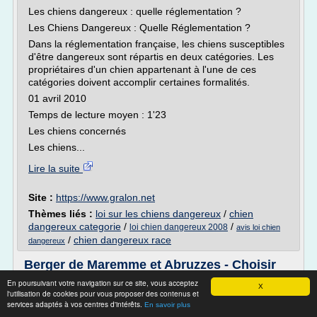
Les chiens dangereux : quelle réglementation ?
Les Chiens Dangereux : Quelle Réglementation ?
Dans la réglementation française, les chiens susceptibles
d'être dangereux sont répartis en deux catégories. Les
propriétaires d'un chien appartenant à l'une de ces
catégories doivent accomplir certaines formalités.
01 avril 2010
Temps de lecture moyen : 1'23
Les chiens concernés
Les chiens...
Lire la suite
Site :
https://www.gralon.net
Thèmes liés :
loi sur les chiens dangereux
/
chien
dangereux categorie
/
/
loi chien dangereux 2008
avis loi chien
/
chien dangereux race
dangereux
Berger de Maremme et Abruzzes - Choisir
son chien
En poursuivant votre navigation sur ce site, vous acceptez
X
l'utilisation de cookies pour vous proposer des contenus et
Inscriptions au LOF en 2007 : 1 (276ème)
services adaptés à vos centres d'intérêts.
En savoir plus
Standard N° 201