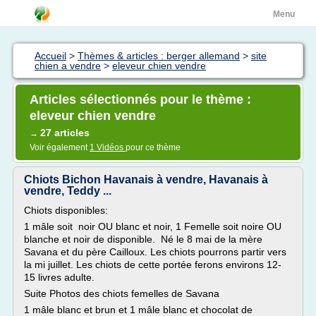
Menu
Accueil
>
Thèmes & articles : berger allemand
>
site
chien a vendre
>
eleveur chien vendre
Articles sélectionnés pour le thème :
eleveur chien vendre
27 articles
→
Voir également
1 Vidéos
pour ce thème
Chiots Bichon Havanais à vendre, Havanais à
vendre, Teddy ...
Chiots disponibles:
1 mâle soit noir OU blanc et noir, 1 Femelle soit noire OU
blanche et noir de disponible. Né le 8 mai de la mère
Savana et du père Cailloux. Les chiots pourrons partir vers
la mi juillet. Les chiots de cette portée ferons environs 12-
15 livres adulte.
Suite Photos des chiots femelles de Savana
1 mâle blanc et brun et 1 mâle blanc et chocolat de