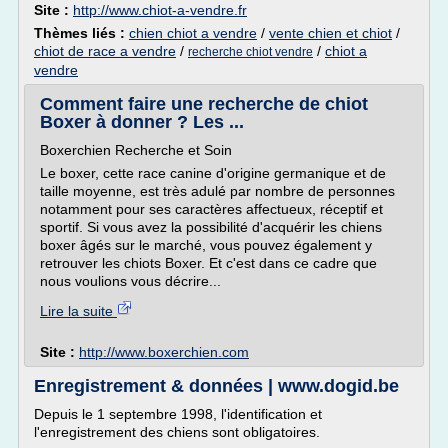
Site :
http://www.chiot-a-vendre.fr
Thèmes liés :
chien chiot a vendre
/
vente chien et chiot
/
chiot de race a vendre
/
/
chiot a
recherche chiot vendre
vendre
Comment faire une recherche de chiot
Boxer à donner ? Les ...
Boxerchien Recherche et Soin
Le boxer, cette race canine d'origine germanique et de
taille moyenne, est très adulé par nombre de personnes
notamment pour ses caractères affectueux, réceptif et
sportif. Si vous avez la possibilité d'acquérir les chiens
boxer âgés sur le marché, vous pouvez également y
retrouver les chiots Boxer. Et c'est dans ce cadre que
nous voulions vous décrire...
Lire la suite
Site :
http://www.boxerchien.com
Enregistrement & données | www.dogid.be
Depuis le 1 septembre 1998, l'identification et
l'enregistrement des chiens sont obligatoires.