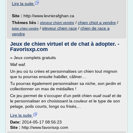
Lire la suite
Site :
http://www.levrierafghan.ca
Thèmes liés :
/
chien chiot a vendre
/
eleveur chien vendre
/
eleveur chien race
/
chien de race a
bebe chien vendre
vendre
Jeux de chien virtuel et de chat à adopter. -
Favorisxp.com
» Jeux complets gratuits
Waf waf.
Un jeu où tu crées et personnalises un chien tout mignon
que tu pourras ensuite habiller, câliner....
Tu pourras également personnaliser sa niche, son jardin et
collectionner un max de médailles !
Ce jeu permet de s'occuper d'un petit chien ouaf ouaf et de
le personnaliser en choisissant la couleur et le type de son
pelage, poils courts, longs ou frisés,...
Lire la suite
Date:
2014-05-17 08:56:23
Site :
http://www.favorisxp.com