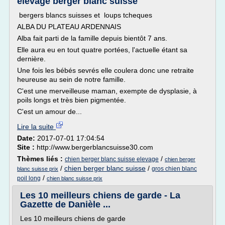
elevage berger blanc suisse
bergers blancs suisses et loups tcheques
ALBA DU PLATEAU ARDENNAIS
Alba fait parti de la famille depuis bientôt 7 ans.
Elle aura eu en tout quatre portées, l'actuelle étant sa
dernière.
Une fois les bébés sevrés elle coulera donc une retraite
heureuse au sein de notre famille.
C'est une merveilleuse maman, exempte de dysplasie, à
poils longs et très bien pigmentée.
C'est un amour de...
Lire la suite
Date:
2017-07-01 17:04:54
Site :
http://www.bergerblancsuisse30.com
Thèmes liés :
/
chien berger blanc suisse elevage
chien berger
/
chien berger blanc suisse
/
gros chien blanc
blanc suisse prix
/
poil long
chien blanc suisse prix
Les 10 meilleurs chiens de garde - La
Gazette de Danièle ...
Les 10 meilleurs chiens de garde