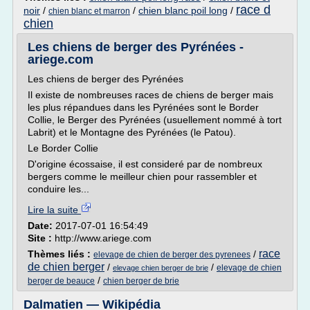
race d
noir
/
/
chien blanc poil long
/
chien blanc et marron
chien
Les chiens de berger des Pyrénées -
ariege.com
Les chiens de berger des Pyrénées
Il existe de nombreuses races de chiens de berger mais
les plus répandues dans les Pyrénées sont le Border
Collie, le Berger des Pyrénées (usuellement nommé à tort
Labrit) et le Montagne des Pyrénées (le Patou).
Le Border Collie
D'origine écossaise, il est consideré par de nombreux
bergers comme le meilleur chien pour rassembler et
conduire les...
Lire la suite
Date:
2017-07-01 16:54:49
Site :
http://www.ariege.com
race
Thèmes liés :
/
elevage de chien de berger des pyrenees
de chien berger
/
/
elevage de chien
elevage chien berger de brie
/
berger de beauce
chien berger de brie
Dalmatien — Wikipédia