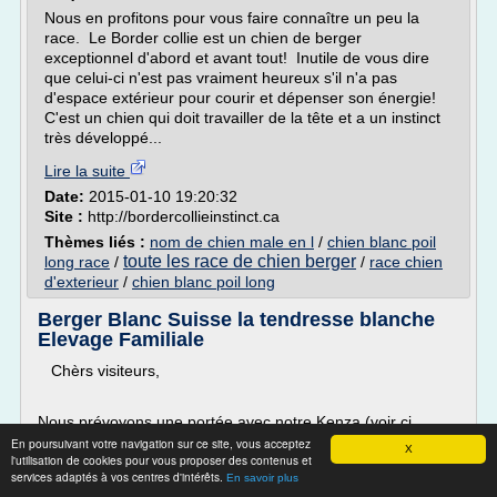
Nous en profitons pour vous faire connaître un peu la
race. Le Border collie est un chien de berger
exceptionnel d'abord et avant tout! Inutile de vous dire
que celui-ci n'est pas vraiment heureux s'il n'a pas
d'espace extérieur pour courir et dépenser son énergie!
C'est un chien qui doit travailler de la tête et a un instinct
très développé...
Lire la suite
Date:
2015-01-10 19:20:32
Site :
http://bordercollieinstinct.ca
Thèmes liés :
nom de chien male en l
/
chien blanc poil
toute les race de chien berger
long race
/
/
race chien
d'exterieur
/
chien blanc poil long
Berger Blanc Suisse la tendresse blanche
Elevage Familiale
Chèrs visiteurs,
Nous prévoyons une portée avec notre Kenza (voir ci
dessous) vers mi-septembre 2017 pour des chiots
En poursuivant votre navigation sur ce site, vous acceptez
X
l'utilisation de cookies pour vous proposer des contenus et
disponibles vers
services adaptés à vos centres d'intérêts.
En savoir plus
mi-janvier 2018. Ce sera la deuxième et dernière portée de