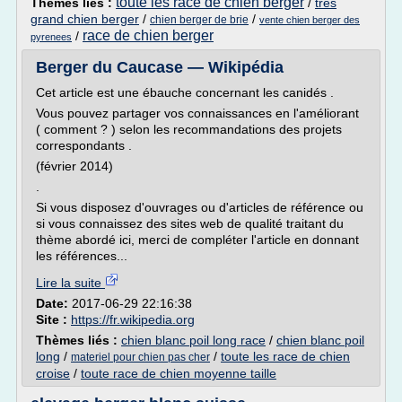
toute les race de chien berger
Thèmes liés :
/
tres
grand chien berger
/
/
chien berger de brie
vente chien berger des
race de chien berger
/
pyrenees
Berger du Caucase — Wikipédia
Cet article est une ébauche concernant les canidés .
Vous pouvez partager vos connaissances en l'améliorant
( comment ? ) selon les recommandations des projets
correspondants .
(février 2014)
.
Si vous disposez d'ouvrages ou d'articles de référence ou
si vous connaissez des sites web de qualité traitant du
thème abordé ici, merci de compléter l'article en donnant
les références...
Lire la suite
Date:
2017-06-29 22:16:38
Site :
https://fr.wikipedia.org
Thèmes liés :
chien blanc poil long race
/
chien blanc poil
long
/
/
toute les race de chien
materiel pour chien pas cher
croise
/
toute race de chien moyenne taille