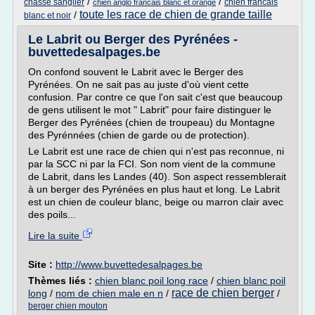
/
/
chasse sanglier
chien francais
chien anglo francais blanc et orange
toute les race de chien de grande taille
/
blanc et noir
Le Labrit ou Berger des Pyrénées -
buvettedesalpages.be
On confond souvent le Labrit avec le Berger des
Pyrénées. On ne sait pas au juste d'où vient cette
confusion. Par contre ce que l'on sait c'est que beaucoup
de gens utilisent le mot " Labrit" pour faire distinguer le
Berger des Pyrénées (chien de troupeau) du Montagne
des Pyrénnées (chien de garde ou de protection).
Le Labrit est une race de chien qui n'est pas reconnue, ni
par la SCC ni par la FCI. Son nom vient de la commune
de Labrit, dans les Landes (40). Son aspect ressemblerait
à un berger des Pyrénées en plus haut et long. Le Labrit
est un chien de couleur blanc, beige ou marron clair avec
des poils...
Lire la suite
Site :
http://www.buvettedesalpages.be
Thèmes liés :
chien blanc poil long race
/
chien blanc poil
race de chien berger
long
/
nom de chien male en n
/
/
berger chien mouton