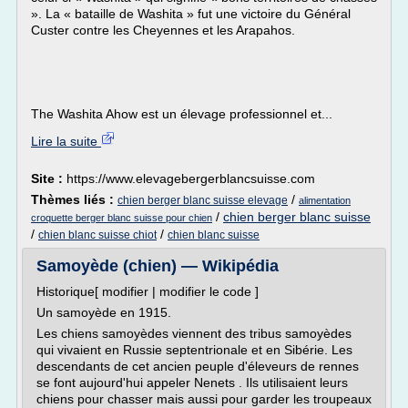
». La « bataille de Washita » fut une victoire du Général
Custer contre les Cheyennes et les Arapahos.
The Washita Ahow est un élevage professionnel et...
Lire la suite
Site :
https://www.elevagebergerblancsuisse.com
Thèmes liés :
/
chien berger blanc suisse elevage
alimentation
/
chien berger blanc suisse
croquette berger blanc suisse pour chien
/
/
chien blanc suisse chiot
chien blanc suisse
Samoyède (chien) — Wikipédia
Historique[ modifier | modifier le code ]
Un samoyède en 1915.
Les chiens samoyèdes viennent des tribus samoyèdes
qui vivaient en Russie septentrionale et en Sibérie. Les
descendants de cet ancien peuple d'éleveurs de rennes
se font aujourd'hui appeler Nenets . Ils utilisaient leurs
chiens pour chasser mais aussi pour garder les troupeaux