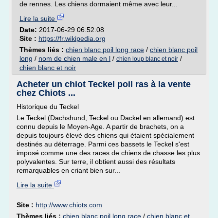
de rennes. Les chiens dormaient même avec leur...
Lire la suite
Date:
2017-06-29 06:52:08
Site :
https://fr.wikipedia.org
Thèmes liés :
chien blanc poil long race
/
chien blanc poil
long
/
nom de chien male en l
/
/
chien loup blanc et noir
chien blanc et noir
Acheter un chiot Teckel poil ras à la vente
chez Chiots ...
Historique du Teckel
Le Teckel (Dachshund, Teckel ou Dackel en allemand) est
connu depuis le Moyen-Age. A partir de brachets, on a
depuis toujours élevé des chiens qui étaient spécialement
destinés au déterrage. Parmi ces bassets le Teckel s'est
imposé comme une des races de chiens de chasse les plus
polyvalentes. Sur terre, il obtient aussi des résultats
remarquables en criant bien sur...
Lire la suite
Site :
http://www.chiots.com
Thèmes liés :
chien blanc poil long race
/
chien blanc et