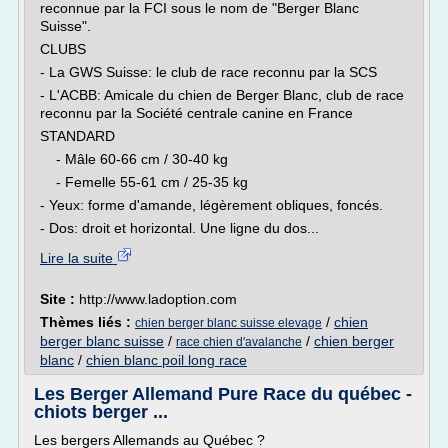
reconnue par la FCI sous le nom de "Berger Blanc
Suisse".
CLUBS
- La GWS Suisse: le club de race reconnu par la SCS
- L'ACBB: Amicale du chien de Berger Blanc, club de race
reconnu par la Société centrale canine en France
STANDARD
- Mâle 60-66 cm / 30-40 kg
- Femelle 55-61 cm / 25-35 kg
- Yeux: forme d'amande, légèrement obliques, foncés.
- Dos: droit et horizontal. Une ligne du dos...
Lire la suite
Site :
http://www.ladoption.com
Thèmes liés :
/
chien
chien berger blanc suisse elevage
berger blanc suisse
/
/
chien berger
race chien d'avalanche
blanc
/
chien blanc poil long race
Les Berger Allemand Pure Race du québec -
chiots berger ...
Les bergers Allemands au Québec ?