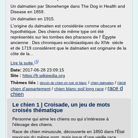
Un dalmatien par Stonehenge dans The Dog in Health and
Disease en 1859.
Un dalmatien en 1915.
L'origine du dalmatien est considérée comme obscure et
hypothétique. Des chiens de même type ont été
représentés sur les tombes des pharaons de l' Égypte
ancienne . Des chroniques ecclésiastiques du XIVe siècle
et de 1719 considèrent que le dalmatien est originaire de la
côte de la...
Lire la suite
Date:
2017-06-28 23:09:15
Site :
https://fr.wikipedia.org
Thèmes liés :
/
/
race
dessin de chien en noir et blanc
chien dalmatien
race d
chien d'appartement
/
chien blanc poil long race
/
chien
Le chien 1 | Croisade, un jeu de mots
croisés thématique
Personne qui aime les chiens ou qui s'intéresse à
l'élevage des chiens.
Race de chien minuscule, découverte en 1850 dans l'État
mexicain du même nom, mais issue d'une vieille race