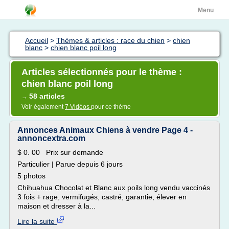
Menu
Accueil
>
Thèmes & articles : race du chien
>
chien
blanc
>
chien blanc poil long
Articles sélectionnés pour le thème :
chien blanc poil long
58 articles
→
Voir également
7 Vidéos
pour ce thème
Annonces Animaux Chiens à vendre Page 4 -
annoncextra.com
$ 0. 00 Prix sur demande
Particulier | Parue depuis 6 jours
5 photos
Chihuahua Chocolat et Blanc aux poils long vendu vaccinés
3 fois + rage, vermifugés, castré, garantie, élever en
maison et dresser à la...
Lire la suite