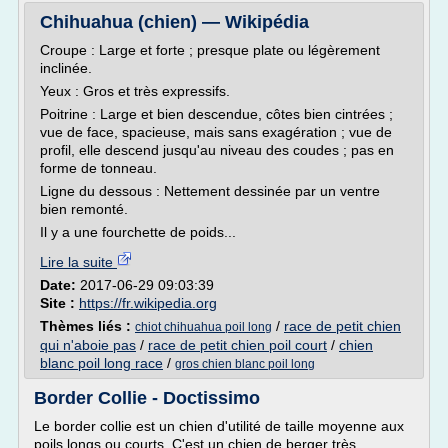
Chihuahua (chien) — Wikipédia
Croupe : Large et forte ; presque plate ou légèrement
inclinée.
Yeux : Gros et très expressifs.
Poitrine : Large et bien descendue, côtes bien cintrées ;
vue de face, spacieuse, mais sans exagération ; vue de
profil, elle descend jusqu'au niveau des coudes ; pas en
forme de tonneau.
Ligne du dessous : Nettement dessinée par un ventre
bien remonté.
Il y a une fourchette de poids...
Lire la suite
Date:
2017-06-29 09:03:39
Site :
https://fr.wikipedia.org
Thèmes liés :
/
race de petit chien
chiot chihuahua poil long
qui n'aboie pas
/
race de petit chien poil court
/
chien
blanc poil long race
/
gros chien blanc poil long
Border Collie - Doctissimo
Le border collie est un chien d'utilité de taille moyenne aux
poils longs ou courts. C'est un chien de berger très