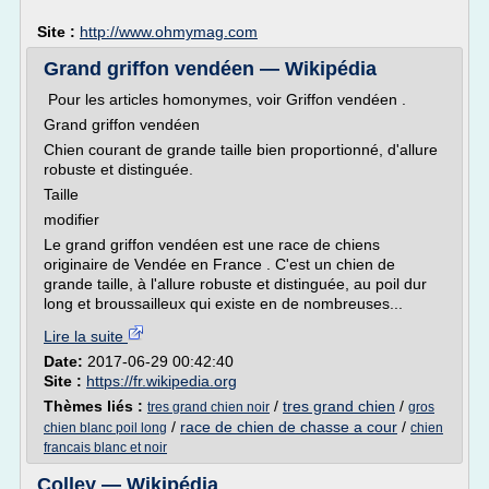
Site :
http://www.ohmymag.com
Grand griffon vendéen — Wikipédia
Pour les articles homonymes, voir Griffon vendéen .
Grand griffon vendéen
Chien courant de grande taille bien proportionné, d'allure
robuste et distinguée.
Taille
modifier
Le grand griffon vendéen est une race de chiens
originaire de Vendée en France . C'est un chien de
grande taille, à l'allure robuste et distinguée, au poil dur
long et broussailleux qui existe en de nombreuses...
Lire la suite
Date:
2017-06-29 00:42:40
Site :
https://fr.wikipedia.org
Thèmes liés :
/
tres grand chien
/
tres grand chien noir
gros
/
race de chien de chasse a cour
/
chien blanc poil long
chien
francais blanc et noir
Colley — Wikipédia