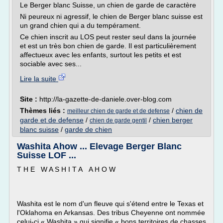
Le Berger blanc Suisse, un chien de garde de caractère
Ni peureux ni agressif, le chien de Berger blanc suisse est
un grand chien qui a du tempérament.
Ce chien inscrit au LOS peut rester seul dans la journée
et est un très bon chien de garde. Il est particulièrement
affectueux avec les enfants, surtout les petits et est
sociable avec ses...
Lire la suite
Site :
http://la-gazette-de-daniele.over-blog.com
Thèmes liés :
/
chien de
meilleur chien de garde et de defense
garde et de defense
/
/
chien berger
chien de garde gentil
blanc suisse
/
garde de chien
Washita Ahow ... Elevage Berger Blanc
Suisse LOF ...
T H E W A S H I T A A H O W
Washita est le nom d'un fleuve qui s'étend entre le Texas et
l'Oklahoma en Arkansas. Des tribus Cheyenne ont nommée
celui-ci « Washita » qui signifie « bons territoires de chasses