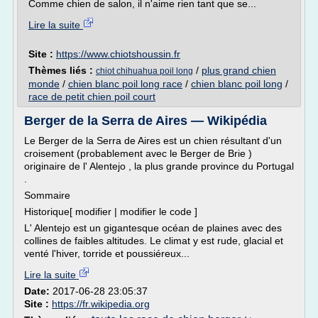
Comme chien de salon, il n'aime rien tant que se...
Lire la suite
Site :
https://www.chiotshoussin.fr
Thèmes liés :
/
plus grand chien
chiot chihuahua poil long
monde
/
chien blanc poil long race
/
chien blanc poil long
/
race de petit chien poil court
Berger de la Serra de Aires — Wikipédia
Le Berger de la Serra de Aires est un chien résultant d'un
croisement (probablement avec le Berger de Brie )
originaire de l' Alentejo , la plus grande province du Portugal
.
Sommaire
Historique[ modifier | modifier le code ]
L' Alentejo est un gigantesque océan de plaines avec des
collines de faibles altitudes. Le climat y est rude, glacial et
venté l'hiver, torride et poussiéreux...
Lire la suite
Date:
2017-06-28 23:05:37
Site :
https://fr.wikipedia.org