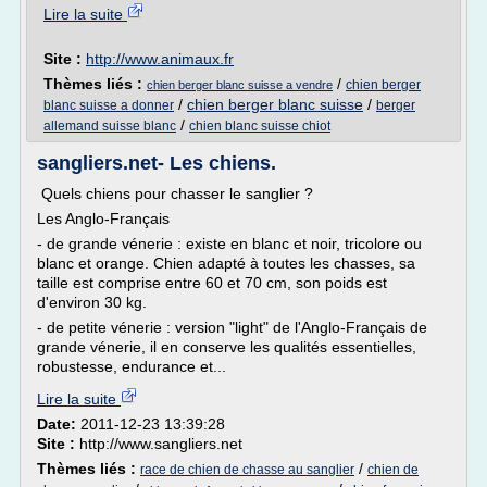
Lire la suite
Site :
http://www.animaux.fr
Thèmes liés :
/
chien berger
chien berger blanc suisse a vendre
/
chien berger blanc suisse
/
blanc suisse a donner
berger
/
allemand suisse blanc
chien blanc suisse chiot
sangliers.net- Les chiens.
Quels chiens pour chasser le sanglier ?
Les Anglo-Français
- de grande vénerie : existe en blanc et noir, tricolore ou
blanc et orange. Chien adapté à toutes les chasses, sa
taille est comprise entre 60 et 70 cm, son poids est
d'environ 30 kg.
- de petite vénerie : version "light" de l'Anglo-Français de
grande vénerie, il en conserve les qualités essentielles,
robustesse, endurance et...
Lire la suite
Date:
2011-12-23 13:39:28
Site :
http://www.sangliers.net
Thèmes liés :
/
race de chien de chasse au sanglier
chien de