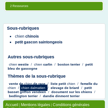
2 Ressources
Sous-rubriques
chien
chinois
petit gascon saintongeois
Autres sous-rubriques
chien
westie
/
chien
carlin
/
boston terrier
/
petit
bleu
de
gascogne
Thèmes de la sous-rubrique
vente
de
chien
de
race
/
liste petit
chien
/
femelle
du
chien
/
chien dalmatien
/
elevage
de
briard
/
petit
basset griffon vendeen
/
document
sur les
chiens
/
bedlington terrier
/
dandie dinmont terrier
Accueil
|
Mentions légales
|
Conditions générales