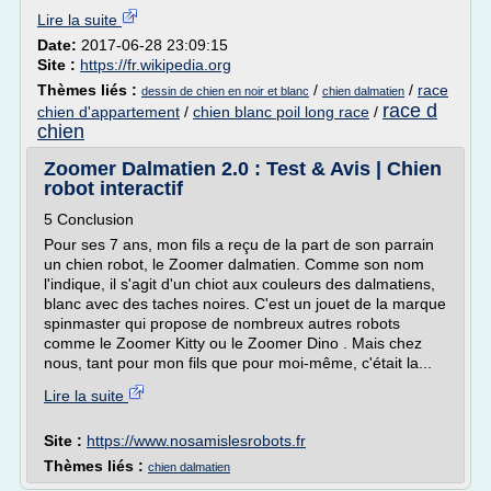
Lire la suite
Date:
2017-06-28 23:09:15
Site :
https://fr.wikipedia.org
Thèmes liés :
/
/
race
dessin de chien en noir et blanc
chien dalmatien
race d
chien d'appartement
/
chien blanc poil long race
/
chien
Zoomer Dalmatien 2.0 : Test & Avis | Chien
robot interactif
5 Conclusion
Pour ses 7 ans, mon fils a reçu de la part de son parrain
un chien robot, le Zoomer dalmatien. Comme son nom
l'indique, il s'agit d'un chiot aux couleurs des dalmatiens,
blanc avec des taches noires. C'est un jouet de la marque
spinmaster qui propose de nombreux autres robots
comme le Zoomer Kitty ou le Zoomer Dino . Mais chez
nous, tant pour mon fils que pour moi-même, c'était la...
Lire la suite
Site :
https://www.nosamislesrobots.fr
Thèmes liés :
chien dalmatien