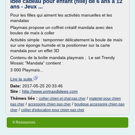
Idée cadeau pour enfant (fille) de 6 ans à 12
ans - Jeux ...
Pour les filles qui aiment les activités manuelles et les
mandalas
Playmais propose un coffret créatif mandala avec des
boules de maïs à coller
Activités simple : tamponner délicatement la boule de maïs
sur une éponge humide et la positionner sur la carte
mandala pour un effet 3D
Contenu de la boîte mandala playmais ; Le set Trendy
Mosaic "Mandala" contient :
3 000 Playmaïs...
Lire la suite
Date:
2017-05-25 20:33:46
Site :
http://www.unmaxdidees.com
Thèmes liés :
/
collier chien et chat pas cher
materiel pour chien
/
/
pas cher
accessoire chien pas cher
boutique accessoire chien pas
/
cher
collier d'education pour chien pas cher
9 Ressources