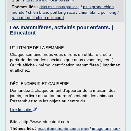
Site :
https://www.chiotshoussin.fr
Thèmes liés :
/
plus grand chien
chiot chihuahua poil long
monde
/
chien blanc poil long race
/
chien blanc poil long
/
race de petit chien poil court
Les mammifères, activités pour enfants. |
Educatout
UTILITAIRE DE LA SEMAINE
Chaque semaine, nous vous offrons un utilitaire créé à
partir de demandes spéciales que nous avons reçues. (
Ouvrir affiche - mémo identification mammifères ) Imprimez
et affichez.
DÉCLENCHEUR ET CAUSERIE
Demandez à chaque enfant d'apporter de la maison; des
jouets, un livre ou un toutou représentants des animaux.
Rassemblez tous les objets au centre du...
Lire la suite
Site :
http://www.educatout.com
Thèmes liés :
/
image animaux
image d'empreinte de patte de chien