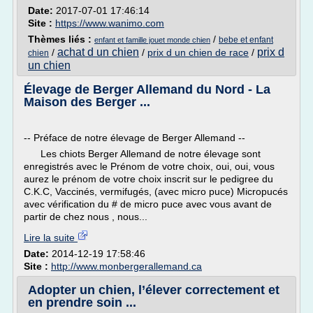
Date:
2017-07-01 17:46:14
Site :
https://www.wanimo.com
Thèmes liés :
/
bebe et enfant
enfant et famille jouet monde chien
achat d un chien
prix d
/
/
prix d un chien de race
/
chien
un chien
Élevage de Berger Allemand du Nord - La
Maison des Berger ...
-- Préface de notre élevage de Berger Allemand --
Les chiots Berger Allemand de notre élevage sont
enregistrés avec le Prénom de votre choix, oui, oui, vous
aurez le prénom de votre choix inscrit sur le pedigree du
C.K.C, Vaccinés, vermifugés, (avec micro puce) Micropucés
avec vérification du # de micro puce avec vous avant de
partir de chez nous , nous...
Lire la suite
Date:
2014-12-19 17:58:46
Site :
http://www.monbergerallemand.ca
Adopter un chien, l’élever correctement et
en prendre soin ...