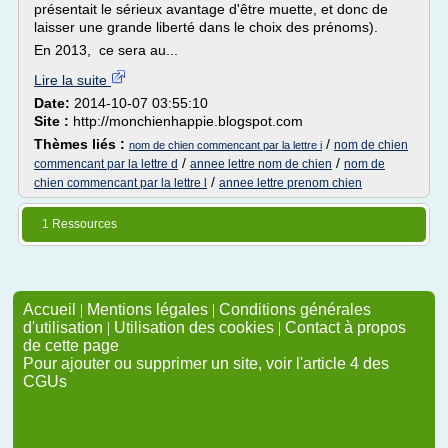
présentait le sérieux avantage d'être muette, et donc de
laisser une grande liberté dans le choix des prénoms).
En 2013, ce sera au...
Lire la suite
Date:
2014-10-07 03:55:10
Site :
http://monchienhappie.blogspot.com
Thèmes liés :
/
nom de chien
nom de chien commencant par la lettre i
/
/
commencant par la lettre d
annee lettre nom de chien
nom de
/
chien commencant par la lettre l
annee lettre prenom chien
1 Ressources
Accueil
|
Mentions légales
|
Conditions générales
d'utilisation
|
Utilisation des cookies
|
Contact à propos
de cette page
Pour ajouter ou supprimer un site, voir l'article 4 des
CGUs