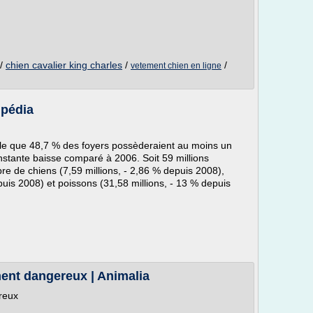
/
chien cavalier king charles
/
/
vetement chien en ligne
pédia
le que 48,7 % des foyers possèderaient au moins un
nstante baisse comparé à 2006. Soit 59 millions
re de chiens (7,59 millions, - 2,86 % depuis 2008),
puis 2008) et poissons (31,58 millions, - 13 % depuis
ment dangereux | Animalia
reux