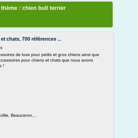
thème : chien bull terrier
t chats, 700 références ...
ts
ires de luxe pour petits et gros chiens ainsi que
accessoires pour chiens et chats que nous avons
c !
ollie, Beauceron,...