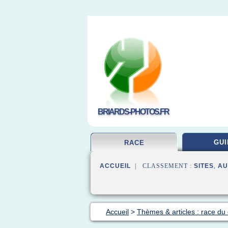
BRIARDS-PHOTOS.FR
GUI
RACE
ACCUEIL
| CLASSEMENT :
SITES
,
AU
Accueil
>
Thèmes & articles : race du