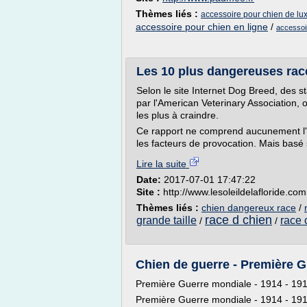
Thèmes liés :
accessoire pour chien de lu
accessoire pour chien en ligne
/
accessoir
Les 10 plus dangereuses race
Selon le site Internet Dog Breed, des s
par l'American Veterinary Association, o
les plus à craindre.
Ce rapport ne comprend aucunement l'a
les facteurs de provocation. Mais basé
Lire la suite
Date:
2017-07-01 17:47:22
Site :
http://www.lesoleildelafloride.com
Thèmes liés :
chien dangereux race
/
race d chien
grande taille
race 
/
/
Chien de guerre - Première 
Première Guerre mondiale - 1914 - 19
Première Guerre mondiale - 1914 - 19