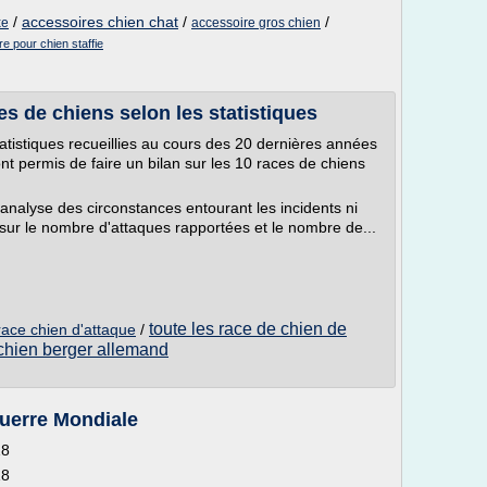
/
accessoires chien chat
/
/
xe
accessoire gros chien
e pour chien staffie
s de chiens selon les statistiques
tatistiques recueillies au cours des 20 dernières années
nt permis de faire un bilan sur les 10 races de chiens
nalyse des circonstances entourant les incidents ni
 sur le nombre d'attaques rapportées et le nombre de...
toute les race de chien de
race chien d'attaque
/
chien berger allemand
Guerre Mondiale
18
18