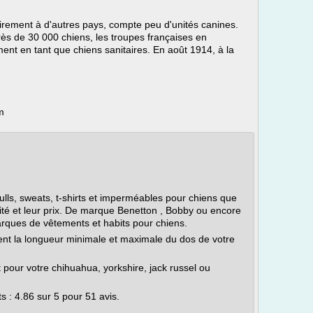
airement à d'autres pays, compte peu d'unités canines.
rès de 30 000 chiens, les troupes françaises en
ent en tant que chiens sanitaires. En août 1914, à la
m
ls, sweats, t-shirts et imperméables pour chiens que
ité et leur prix. De marque Benetton , Bobby ou encore
marques de vêtements et habits pour chiens.
nt la longueur minimale et maximale du dos de votre
our votre chihuahua, yorkshire, jack russel ou
s : 4.86 sur 5 pour 51 avis.