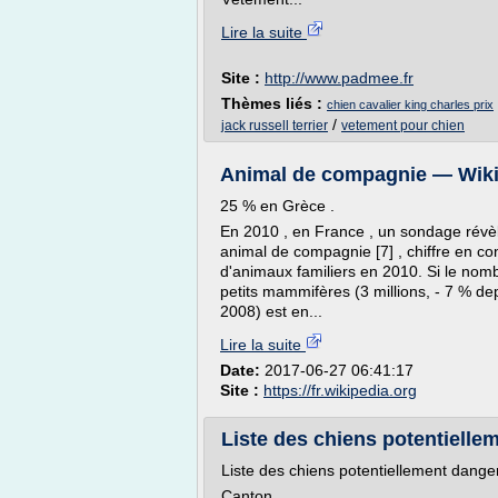
Lire la suite
Site :
http://www.padmee.fr
Thèmes liés :
chien cavalier king charles prix
/
jack russell terrier
vetement pour chien
Animal de compagnie — Wiki
25 % en Grèce .
En 2010 , en France , un sondage révè
animal de compagnie [7] , chiffre en co
d'animaux familiers en 2010. Si le nomb
petits mammifères (3 millions, - 7 % de
2008) est en...
Lire la suite
Date:
2017-06-27 06:41:17
Site :
https://fr.wikipedia.org
Liste des chiens potentielle
Liste des chiens potentiellement dange
Canton