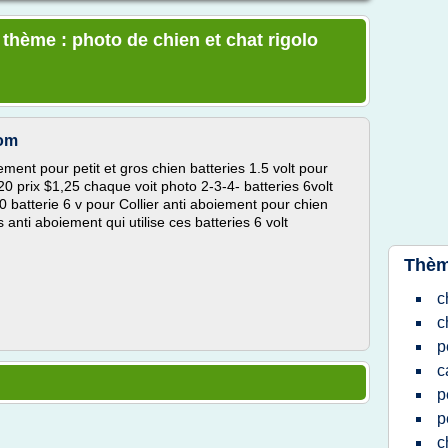
 thème : photo de chien et chat rigolo
com
iement pour petit et gros chien batteries 1.5 volt pour
20 prix $1,25 chaque voit photo 2-3-4- batteries 6volt
0 batterie 6 v pour Collier anti aboiement pour chien
s anti aboiement qui utilise ces batteries 6 volt
Thèm
c
c
p
c
p
p
c