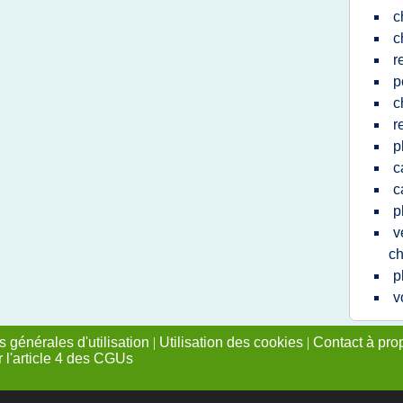
c
c
r
p
c
r
p
c
c
p
v
ch
p
v
 générales d'utilisation
|
Utilisation des cookies
|
Contact à pro
r l'article 4 des CGUs