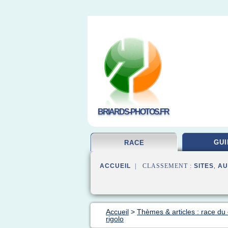
BRIARDS-PHOTOS.FR
GUI
RACE
ACCUEIL
| CLASSEMENT :
SITES
,
AU
Accueil
>
Thèmes & articles : race du
rigolo