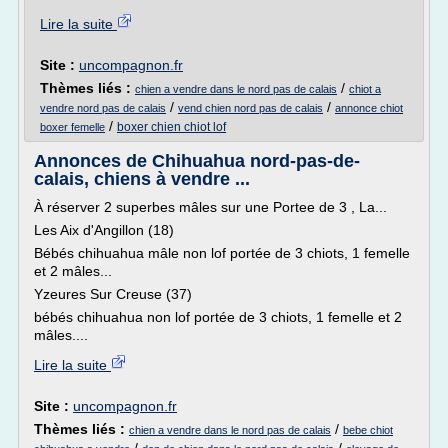
Lire la suite
Site :
uncompagnon.fr
Thèmes liés :
/
chien a vendre dans le nord pas de calais
chiot a
/
/
vendre nord pas de calais
vend chien nord pas de calais
annonce chiot
/
boxer chien chiot lof
boxer femelle
Annonces de Chihuahua nord-pas-de-
calais, chiens à vendre ...
À réserver 2 superbes mâles sur une Portee de 3 , La...
Les Aix d'Angillon (18)
Bébés chihuahua mâle non lof portée de 3 chiots, 1 femelle
et 2 mâles...
Yzeures Sur Creuse (37)
bébés chihuahua non lof portée de 3 chiots, 1 femelle et 2
mâles....
Lire la suite
Site :
uncompagnon.fr
Thèmes liés :
/
chien a vendre dans le nord pas de calais
bebe chiot