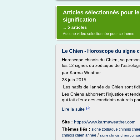
Articles sélectionnés pour l
signification
5 articles
→
Aucune vidéo sélectionnée pour ce thème
Le Chien - Horoscope du signe c
Horoscope chinois du Chien, sa personn
les 12 signes du zodiaque de l'astrologi
par Karma Weather
28 juin 2015
Les natifs de l'année du Chien sont fidè
Les Chiens abhorrent l'injustice et ten
qui fait d'eux des candidats naturels pou
Lire la suite
Site :
https://www.karmaweather.com
Thèmes liés :
signe zodiaque chinois chie
/
chinois chien annee
signe chinois chien compati