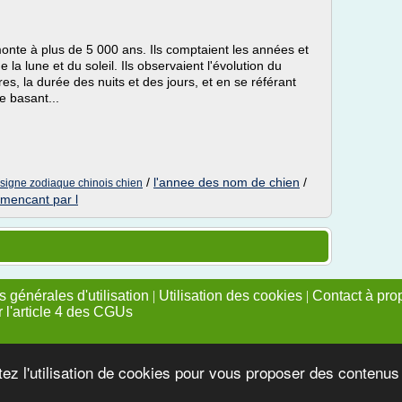
monte à plus de 5 000 ans. Ils comptaient les années et
a lune et du soleil. Ils observaient l'évolution du
s, la durée des nuits et des jours, et en se référant
e basant...
/
l'annee des nom de chien
/
signe zodiaque chinois chien
mencant par l
 générales d'utilisation
|
Utilisation des cookies
|
Contact à pro
r l'article 4 des CGUs
tez l'utilisation de cookies pour vous proposer des contenu