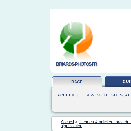
BRIARDS-PHOTOS.FR
GUI
RACE
ACCUEIL
| CLASSEMENT :
SITES
,
AU
Accueil
>
Thèmes & articles : race du
signification