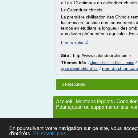
o Les 12 animaux du calendrier chinois
Le Calendrier chinois
La première civilisation des Chinois re
les mois en fonction des mouvements de l
temps en étudiant la longueur des ombre
aux divers phénomènes agricoles. En s
Lire la suite
Site :
http://www.calendrierchinois.fr
Thèmes liés :
/
signe chinois chien annee
/
nom de chien com
signe chinois chien d'eau
5 Ressources
Accueil
|
Mentions légales
|
Conditions
Pour ajouter ou supprimer un site, voi
En poursuivant votre navigation sur ce site, vous accep
d'intérêts.
En savoir plus