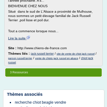
l'année prochaine. A s...
BIENVENUE CHEZ NOUS
Situé dans le sud de L'Alsace a proximité de Mulhouse,
nous sommes un petit élevage familial de Jack Russell
Terrier ,poil lisse et poil dur.
Tout a commence lorsque nous...
Lire la suite
Site :
http://www.chiens-de-france.com
Thèmes liés :
/
/
jack russell terrier
site de vente de chiot jack russel
/
/
chiot jack
parson russell terrier
vente de chiots jack russel en alsace
russel
3 Ressources
Thèmes associés
recherche chiot beagle vendre