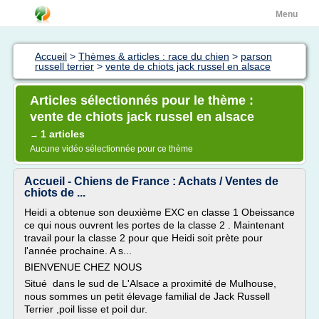
Menu
Accueil
>
Thèmes & articles : race du chien
>
parson
russell terrier
>
vente de chiots jack russel en alsace
Articles sélectionnés pour le thème :
vente de chiots jack russel en alsace
1 articles
→
Aucune vidéo sélectionnée pour ce thème
Accueil - Chiens de France : Achats / Ventes de
chiots de ...
Heidi a obtenue son deuxième EXC en classe 1 Obeissance
ce qui nous ouvrent les portes de la classe 2 . Maintenant
travail pour la classe 2 pour que Heidi soit prète pour
l'année prochaine. A s...
BIENVENUE CHEZ NOUS
Situé dans le sud de L'Alsace a proximité de Mulhouse,
nous sommes un petit élevage familial de Jack Russell
Terrier ,poil lisse et poil dur.