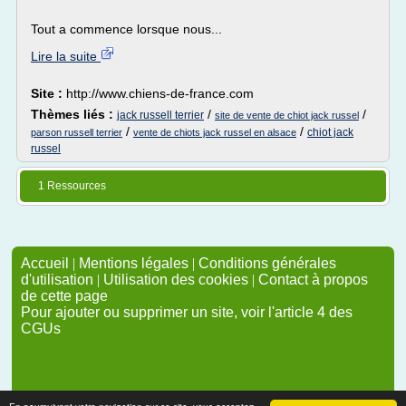
Tout a commence lorsque nous...
Lire la suite
Site :
http://www.chiens-de-france.com
Thèmes liés :
/
/
jack russell terrier
site de vente de chiot jack russel
/
/
chiot jack
parson russell terrier
vente de chiots jack russel en alsace
russel
1 Ressources
Accueil
|
Mentions légales
|
Conditions générales
d'utilisation
|
Utilisation des cookies
|
Contact à propos
de cette page
Pour ajouter ou supprimer un site, voir l'article 4 des
CGUs