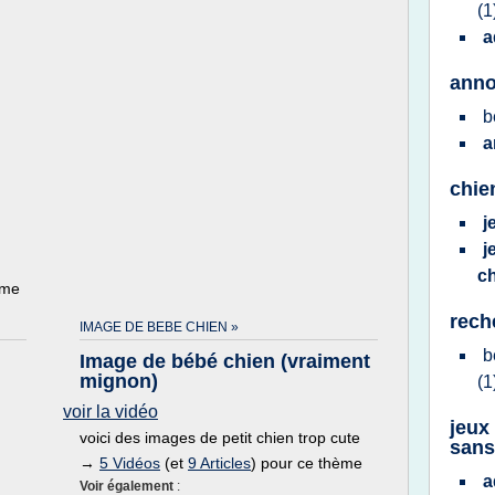
(1
a
anno
b
a
chie
j
j
c
ème
rech
IMAGE DE BEBE CHIEN »
b
Image de bébé chien (vraiment
mignon)
(1
voir la vidéo
jeux
voici des images de petit chien trop cute
sans
→
5 Vidéos
(et
9 Articles
) pour ce thème
a
Voir également
: