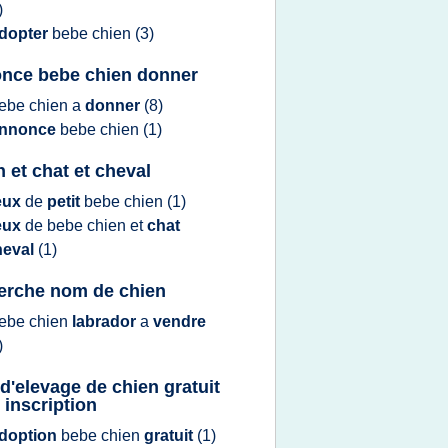
)
dopter
bebe chien
(3)
nce bebe chien donner
ebe chien
a
donner
(8)
nnonce
bebe chien
(1)
n et chat et cheval
eux
de
petit
bebe chien
(1)
eux
de
bebe chien
et
chat
heval
(1)
erche nom de chien
ebe chien
labrador
a
vendre
)
 d'elevage de chien gratuit
 inscription
doption
bebe chien
gratuit
(1)