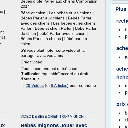
Bébés drôle Parler aux chiens Compilation
2014
Plus
s |
Bébé et chien | Les bébés et les chiens |
Bébés Parler aux chiens | Bébés Parler
rech
avec des chiens | Les bébés et les chiens
Parler | Bébé et chien Parler | Bébé Parler
b
ant
de chien | bébé Parler avec le chien |
p
t |
Bébés Parlez à chiens | bébé parle à
c
chien
ache
S'il vous plaît noter cette vidéo et la
partager avec vos amis
a
Crédit vidéo:
ache
[Tout le contenu est utilisé sous
"l'utilisation équitable" accord du droit
bebe
d'auteur, si...
→
29 Vidéos
(et
8 Articles
) pour ce thème
c
p
prix
b
VIDEO DE BEBE CHIEN TROP MIGNON »
c
ux
Bébés mignons Jouer avec
v