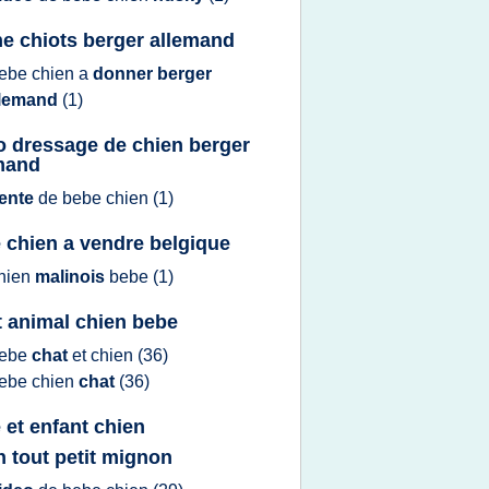
e chiots berger allemand
ebe chien
a
donner berger
llemand
(1)
o dressage de chien berger
mand
ente
de
bebe chien
(1)
 chien a vendre belgique
hien
malinois
bebe
(1)
t animal chien bebe
ebe
chat
et
chien
(36)
ebe chien
chat
(36)
 et enfant chien
n tout petit mignon