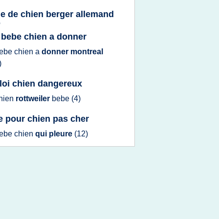
e de chien berger allemand
e
t bebe chien a donner
ebe chien
a
donner montreal
)
 loi chien dangereux
hien
rottweiler
bebe
(4)
e pour chien pas cher
ebe chien
qui pleure
(12)