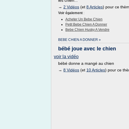
les chien...
→
2 Vidéos
(et
8 Articles
) pour ce thè
Voir également
:
Acheter Un Bebe Chien
Petit Bebe Chien A Donner
Bebe Chien Husky A Vendre
BEBE CHIEN A DONNER »
bébé joue avec le chien
voir la vidéo
bébé donne a mangé au chien
→
8 Vidéos
(et
10 Articles
) pour ce th