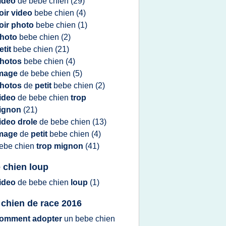
ideo
de
bebe chien
(29)
oir video
bebe chien
(4)
oir photo
bebe chien
(1)
hoto
bebe chien
(2)
etit
bebe chien
(21)
hotos
bebe chien
(4)
mage
de
bebe chien
(5)
hotos
de
petit
bebe chien
(2)
ideo
de
bebe chien
trop
ignon
(21)
ideo drole
de
bebe chien
(13)
mage
de
petit
bebe chien
(4)
ebe chien
trop mignon
(41)
 chien loup
ideo
de
bebe chien
loup
(1)
chien de race 2016
omment adopter
un
bebe chien