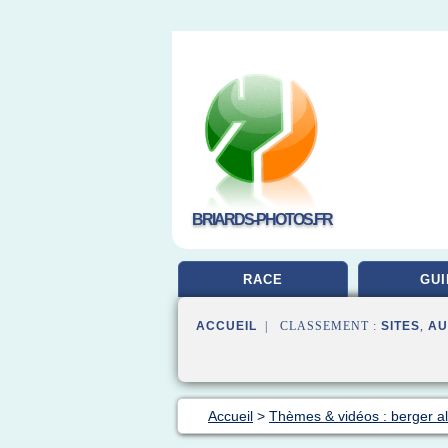
BRIARDS-PHOTOS.FR
RACE
GUI
ACCUEIL
| CLASSEMENT :
SITES
,
AU
Accueil
>
Thèmes & vidéos : berger a