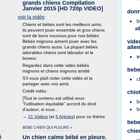
grands chiens Compilation
Janvier 2015 [HD 720p VIDEO]
donn
voir la vidéo
b
Chiens et bébés sont les meilleurs amis,
a
ils peuvent jouer ensemble et gros chiens
sont de bons nounous pour nos bébés.
vide
Bébés mignons aiment jouer avec les
alle
grands chiens aussi. La plupart bébés
adorables chiens sont labrador et le
v
boxeur.
Regardez dans cette vidéo bébés
bebe
mignons et chiens mignons amitié
S'il vous plaît noter cette vidéo et la
c
partager avec vos amis
Crédit vidéo:
chio
[Tout le contenu est utilisé sous
b
"l'utilisation équitable" accord du droit
b
d'auteur, si vous...
→
21 Vidéos
(et
5 Articles
) pour ce thème
bebe
BEBE CHIEN QUI PLEURE »
chie
é
Un chien calme bébé en pleure.