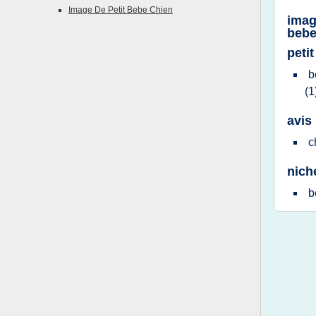
Image De Petit Bebe Chien
imag
beb
peti
b
(1
avis
c
nich
b