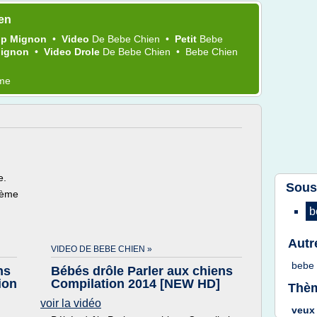
en
op Mignon
•
Video
De
Bebe Chien
•
Petit
Bebe
Mignon
•
Video Drole
De
Bebe Chien
•
Bebe Chien
ème
e.
Sous
hème
b
Autr
VIDEO DE BEBE CHIEN »
bebe
ns
Bébés drôle Parler aux chiens
ion
Compilation 2014 [NEW HD]
Thèm
voir la vidéo
veux