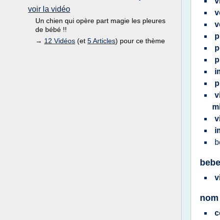
v
voir la vidéo
v
Un chien qui opère part magie les pleures
v
de bébé !!
p
→
12 Vidéos
(et
5 Articles
) pour ce thème
p
p
i
p
v
m
v
i
b
bebe
v
nom 
c