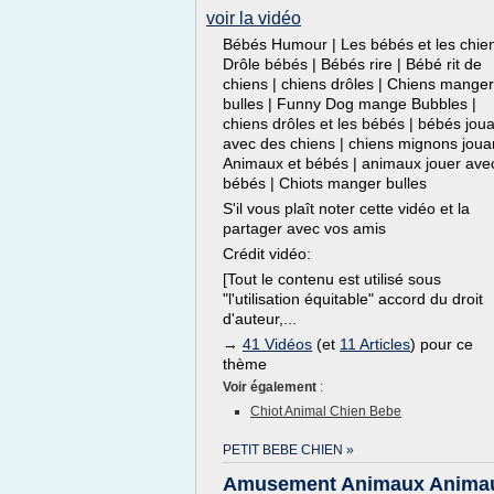
voir la vidéo
Bébés Humour | Les bébés et les chien
Drôle bébés | Bébés rire | Bébé rit de
chiens | chiens drôles | Chiens manger
bulles | Funny Dog mange Bubbles |
chiens drôles et les bébés | bébés jou
avec des chiens | chiens mignons jouan
Animaux et bébés | animaux jouer ave
bébés | Chiots manger bulles
S'il vous plaît noter cette vidéo et la
partager avec vos amis
Crédit vidéo:
[Tout le contenu est utilisé sous
"l'utilisation équitable" accord du droit
d'auteur,...
→
41 Vidéos
(et
11 Articles
) pour ce
thème
Voir également
:
Chiot Animal Chien Bebe
PETIT BEBE CHIEN »
Amusement Animaux Anima