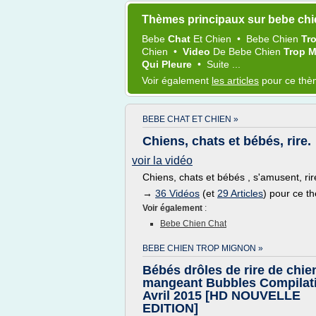
Thèmes principaux sur bebe chi
Bebe
Chat
Et
Chien
•
Bebe Chien
Tr
Chien
•
Video
De
Bebe Chien
Trop 
Qui Pleure
•
Suite ...
Voir également
les articles
pour ce th
BEBE CHAT ET CHIEN »
Chiens, chats et bébés, rire.
voir la vidéo
Chiens, chats et bébés , s'amusent, rir
→
36 Vidéos
(et
29 Articles
) pour ce t
Voir également
:
Bebe Chien Chat
BEBE CHIEN TROP MIGNON »
Bébés drôles de rire de chie
mangeant Bubbles Compilat
Avril 2015 [HD NOUVELLE
EDITION]