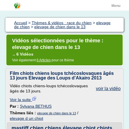
Menu
Accueil
>
Thèmes & vidéos : race du chien
>
elevage
de chien
>
elevage de chien dans le 13
Vidéos sélectionnées pour le thème :
elevage de chien dans le 13
6 Vidéos
→
Voir également
6 Articles
pour ce thème
Film chiots chiens loups tchécoslovaques âgés
13 jours Elevage des Loups d'Akairo 2013
Vidéo chiots chiens-loups tchécoslovaques
voir la vidéo
âgés de 13 jours.
Voir la suite
Par :
Sylvana BETHUS
Thèmes liés :
/
elevage de chien dans le 13
elevage d un chiot
mastiff chien chiens élevage chiot chiots