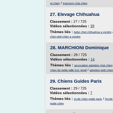
/
et chien
transport chat chien
27.
Elevage Chihuahua
Classement :
27 / 725
Vidéos sélectionnées :
39
Thèmes liés :
bebe chiot chihuahua a vendre
chiot petit chien a vendre
28.
MARCHIONI Dominique
Classement :
28 / 725
Vidéos sélectionnées :
14
Thèmes liés :
association adoption chat chien
/
chien de petite taille tres gentil
adoption petit chie
29.
Chiens Guides Paris
Classement :
29 / 725
Vidéos sélectionnées :
7
Thèmes liés :
/
ecole chien guide paris
l'ecol
guide chien