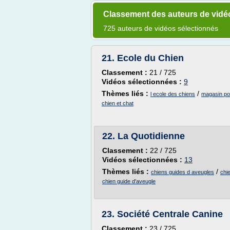
Classement des auteurs de vidé
725 auteurs de vidéos sélectionnés
21.
Ecole du Chien
Classement :
21 / 725
Vidéos sélectionnées :
9
Thèmes liés :
/
l ecole des chiens
magasin pou
chien et chat
22.
La Quotidienne
Classement :
22 / 725
Vidéos sélectionnées :
13
Thèmes liés :
/
chiens guides d aveugles
chi
chien guide d'aveugle
23.
Société Centrale Canine
Classement :
23 / 725