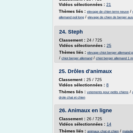
Vidéos sélectionnées :
21
Thèmes liés :
/
elevage de chien terre neuve
/
allemand poil long
elevage de chien de berger aust
24.
Steph
Classement :
24 / 725
Vidéos sélectionnées :
25
Thèmes liés :
elevage chiot berger allemand po
/
/
chiot berger allemand
chiot berger allemand 1 m
25.
Drôles d'animaux
Classement :
25 / 725
Vidéos sélectionnées :
8
Thèmes liés :
/
vetements pour petits chiens
drole chat et chien
26.
Animaux en ligne
Classement :
26 / 725
Vidéos sélectionnées :
14
Thèmes liés :
/
animaux chat et chien
maladi