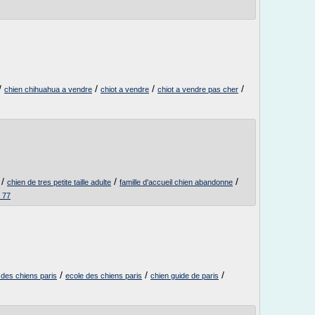
/
/
/
/
chien chihuahua a vendre
chiot a vendre
chiot a vendre pas cher
/
/
/
chien de tres petite taille adulte
famille d'accueil chien abandonne
n 77
/
/
/
e des chiens paris
ecole des chiens paris
chien guide de paris