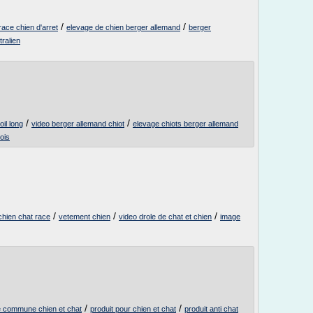
/
/
race chien d'arret
elevage de chien berger allemand
berger
ralien
/
/
il long
video berger allemand chiot
elevage chiots berger allemand
ois
/
/
/
chien chat race
vetement chien
video drole de chat et chien
image
/
/
e commune chien et chat
produit pour chien et chat
produit anti chat