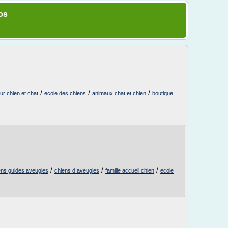
os
/
/
/
r chien et chat
ecole des chiens
animaux chat et chien
boutique
/
/
/
ens guides aveugles
chiens d aveugles
famille accueil chien
ecole