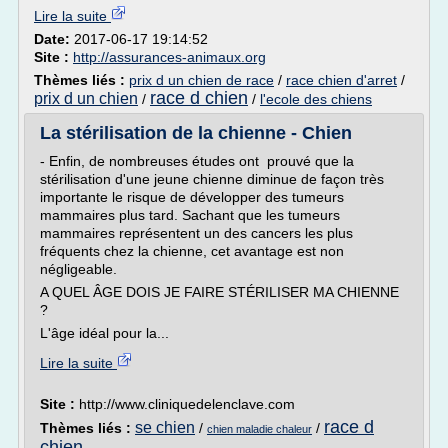
Lire la suite
Date:
2017-06-17 19:14:52
Site :
http://assurances-animaux.org
Thèmes liés :
prix d un chien de race
/
race chien d'arret
/
race d chien
prix d un chien
/
/
l'ecole des chiens
La stérilisation de la chienne - Chien
- Enfin, de nombreuses études ont prouvé que la
stérilisation d'une jeune chienne diminue de façon très
importante le risque de développer des tumeurs
mammaires plus tard. Sachant que les tumeurs
mammaires représentent un des cancers les plus
fréquents chez la chienne, cet avantage est non
négligeable.
A QUEL ÂGE DOIS JE FAIRE STÉRILISER MA CHIENNE
?
L'âge idéal pour la...
Lire la suite
Site :
http://www.cliniquedelenclave.com
race d
se chien
Thèmes liés :
/
/
chien maladie chaleur
chien