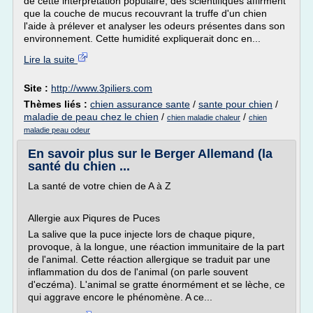
de cette interprétation populaire, des scientifiques affirment
que la couche de mucus recouvrant la truffe d'un chien
l'aide à prélever et analyser les odeurs présentes dans son
environnement. Cette humidité expliquerait donc en...
Lire la suite
Site :
http://www.3piliers.com
Thèmes liés :
chien assurance sante
/
sante pour chien
/
maladie de peau chez le chien
/
/
chien maladie chaleur
chien
maladie peau odeur
En savoir plus sur le Berger Allemand (la
santé du chien ...
La santé de votre chien de A à Z
Allergie aux Piqures de Puces
La salive que la puce injecte lors de chaque piqure,
provoque, à la longue, une réaction immunitaire de la part
de l'animal. Cette réaction allergique se traduit par une
inflammation du dos de l'animal (on parle souvent
d'eczéma). L'animal se gratte énormément et se lèche, ce
qui aggrave encore le phénomène. A ce...