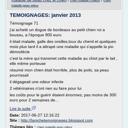
maladie de peau chez le chien
/
/
chien maladie chaleur
chien
maladie peau odeur
TEMOIGNAGES: janvier 2013
Témoignage 71
j'ai acheté un dogue de bordeaux au petit chien roi a
boussu, a l'époque 900 euro
il était malade, galle des oreilles,toux du chenil et quelques
mois plus tard il a attrapé une maladie qui s'appelle la pio
démodécie
c'est la mère qui transmet cette maladie au chiot par le lait ,
elle même porteuse
résumé mon chien était horrible, plus de poils, sa peau
pourrissait
il dégageait une odeur infecte
2 vétérinaires n'ont rien su faire pour lui
les coûts pour le guérir étaient énormes; pas moins de 300
euro pour 2 semaines de...
Lire la suite
Date:
2017-06-27 12:16:22
Site :
http://lanichetemoignages.blogspot.com
Thèmes liés :
chien maladie peau odeur