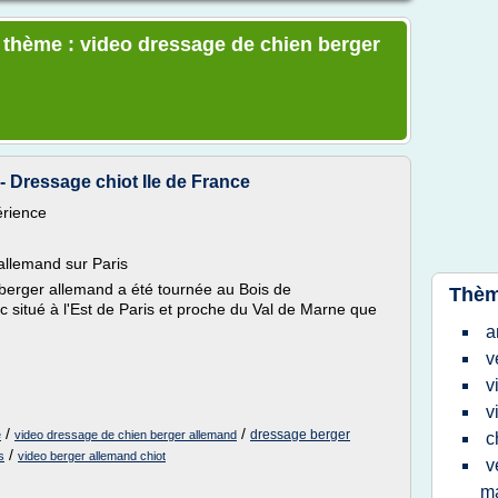
e thème : video dressage de chien berger
 Dressage chiot Ile de France
érience
allemand sur Paris
 berger allemand a été tournée au Bois de
Thèm
 situé à l'Est de Paris et proche du Val de Marne que
a
v
v
v
/
/
dressage berger
e
video dressage de chien berger allemand
c
/
s
video berger allemand chiot
v
m