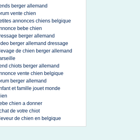
ends berger allemand
orum vente chien
etites annonces chiens belgique
nnonce bebe chien
ressage berger allemand
ideo berger allemand dressage
levage de chien berger allemand
rseille
end chiots berger allemand
nnonce vente chien belgique
orum berger allemand
nfant et famille jouet monde
ien
ebe chien a donner
chat de votre chiot
leveur de chien en belgique