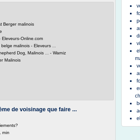
v
f
p
at Berger malinois
a
e
d
 - Eleveurs-Online.com
v
belge malinois - Eleveurs ...
e
Shepherd Dog, Malinois ... - Wamiz
ma
er Malinois
v
a
f
e
ch
b
me de voisinage que faire ...
a
e
oiements?
1 min