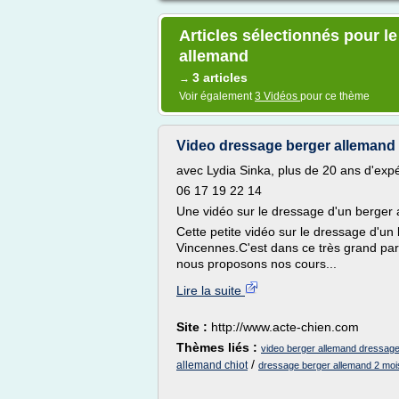
Articles sélectionnés pour l
allemand
3 articles
→
Voir également
3 Vidéos
pour ce thème
Video dressage berger allemand -
avec Lydia Sinka, plus de 20 ans d'exp
06 17 19 22 14
Une vidéo sur le dressage d'un berger 
Cette petite vidéo sur le dressage d'un
Vincennes.C'est dans ce très grand parc
nous proposons nos cours...
Lire la suite
Site :
http://www.acte-chien.com
Thèmes liés :
video berger allemand dressag
/
allemand chiot
dressage berger allemand 2 moi