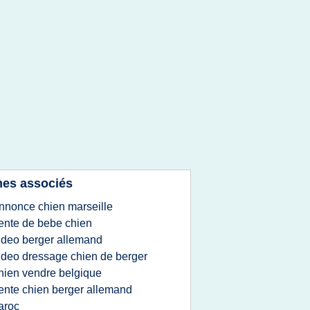
es associés
nnonce chien marseille
ente de bebe chien
ideo berger allemand
ideo dressage chien de berger
hien vendre belgique
ente chien berger allemand
aroc