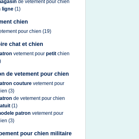
agasin
de
vetement
pour
chien
n
ligne
(1)
ment chien
etement
pour
chien
(19)
ire chat et chien
atron
vetement
pour
petit
chien
)
on de vetement pour chien
atron couture
vetement
pour
hien
(3)
atron
de
vetement
pour
chien
atuit
(1)
odele patron
vetement
pour
hien
(3)
pement pour chien militaire