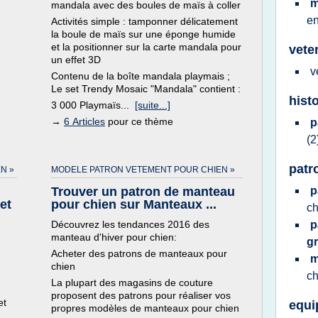
m
mandala avec des boules de maïs à coller
e
Activités simple : tamponner délicatement
la boule de maïs sur une éponge humide
et la positionner sur la carte mandala pour
vete
un effet 3D
v
Contenu de la boîte mandala playmais ;
Le set Trendy Mosaic "Mandala" contient :
histo
3 000 Playmaïs...
[suite...]
→
6 Articles
pour ce thème
p
(2
patr
N »
MODELE PATRON VETEMENT POUR CHIEN »
Trouver un patron de manteau
p
et
pour chien sur Manteaux ...
c
Découvrez les tendances 2016 des
p
manteau d'hiver pour chien:
gr
Acheter des patrons de manteaux pour
m
chien
c
La plupart des magasins de couture
proposent des patrons pour réaliser vos
et
equi
propres modèles de manteaux pour chien