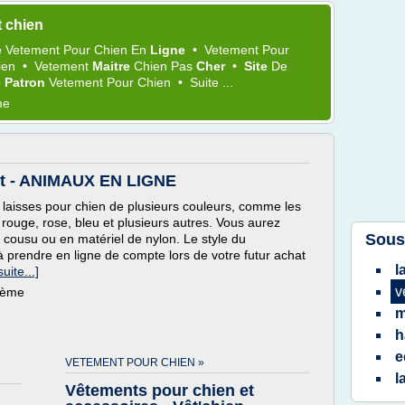
 chien
e
Vetement
Pour
Chien
En
Ligne
•
Vetement
Pour
ien
•
Vetement
Maitre
Chien
Pas
Cher
•
Site
De
 Patron
Vetement
Pour
Chien
•
Suite ...
me
rt - ANIMAUX EN LIGNE
 laisses pour chien de plusieurs couleurs, comme les
, rouge, rose, bleu et plusieurs autres. Vous aurez
Sous
r cousu ou en matériel de nylon. Le style du
à prendre en ligne de compte lors de votre futur achat
l
suite...]
v
thème
m
h
e
VETEMENT POUR CHIEN »
l
Vêtements pour chien et