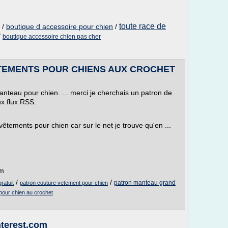
toute race de
/
boutique d accessoire pour chien
/
/
boutique accessoire chien pas cher
TEMENTS POUR CHIENS AUX CROCHET
nteau pour chien. ... merci je cherchais un patron de
x flux RSS.
êtements pour chien car sur le net je trouve qu'en ...
om
/
/
patron manteau grand
ratuit
patron couture vetement pour chien
our chien au crochet
nterest.com