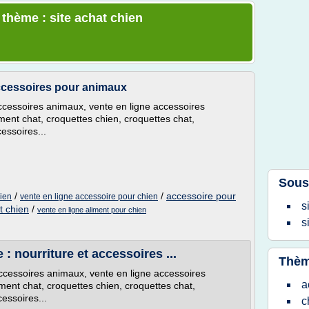
 thème : site achat chien
ccessoires pour animaux
ccessoires animaux, vente en ligne accessoires
ment chat, croquettes chien, croquettes chat,
essoires...
Sous
/
/
accessoire pour
hien
vente en ligne accessoire pour chien
s
t chien
/
vente en ligne aliment pour chien
s
 : nourriture et accessoires ...
Thèm
ccessoires animaux, vente en ligne accessoires
a
ment chat, croquettes chien, croquettes chat,
cessoires...
c