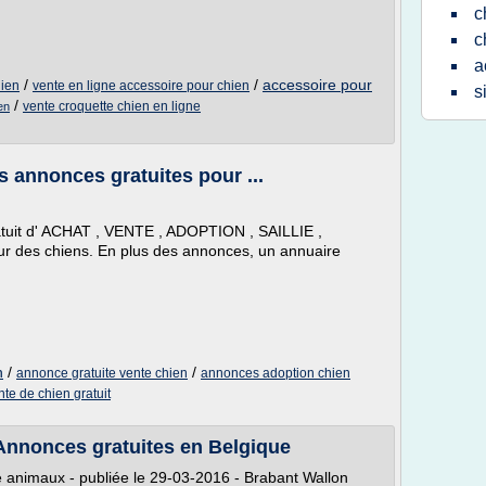
c
c
a
/
/
accessoire pour
hien
vente en ligne accessoire pour chien
s
/
vente croquette chien en ligne
en
es annonces gratuites pour ...
ratuit d' ACHAT , VENTE , ADOPTION , SAILLIE ,
s chiens. En plus des annonces, un annuaire
n
/
/
annonce gratuite vente chien
annonces adoption chien
nte de chien gratuit
Annonces gratuites en Belgique
 animaux - publiée le 29-03-2016 - Brabant Wallon