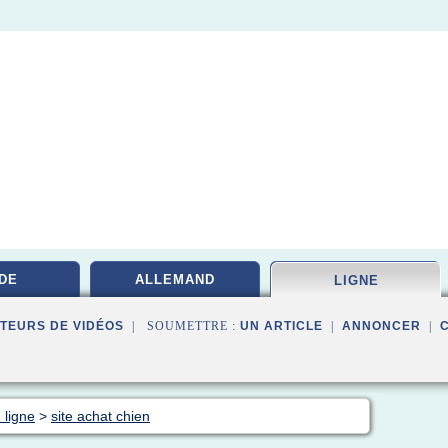
DE
ALLEMAND
LIGNE
TEURS DE VIDÉOS
| SOUMETTRE :
UN ARTICLE
|
ANNONCER
|
 ligne
>
site achat chien