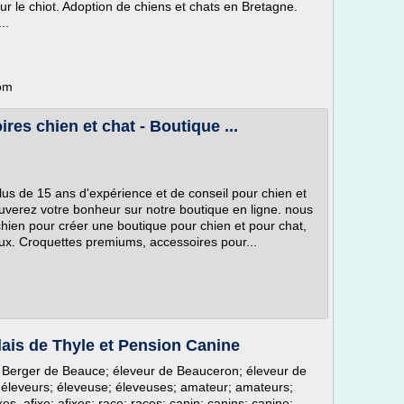
sur le chiot. Adoption de chiens et chats en Bretagne.
..
com
res chien et chat - Boutique ...
plus de 15 ans d'expérience et de conseil pour chien et
verez votre bonheur sur notre boutique en ligne. nous
chien pour créer une boutique pour chien et pour chat,
ux. Croquettes premiums, accessoires pour...
ais de Thyle et Pension Canine
e Berger de Beauce; éleveur de Beauceron; éleveur de
 éleveurs; éleveuse; éleveuses; amateur; amateurs;
xes, afixe; afixes; race; races; canin; canins; canine;