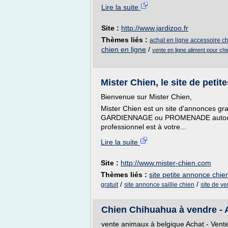
Lire la suite
Site :
http://www.jardizoo.fr
Thèmes liés :
achat en ligne accessoire c
chien en ligne
/
vente en ligne aliment pour chi
Mister Chien, le site de petit
Bienvenue sur Mister Chien,
Mister Chien est un site d'annonces g
GARDIENNAGE ou PROMENADE autour de
professionnel est à votre...
Lire la suite
Site :
http://www.mister-chien.com
Thèmes liés :
site petite annonce chie
/
/
gratuit
site annonce saillie chien
site de ve
Chien Chihuahua à vendre - 
vente animaux à belgique Achat - Vente