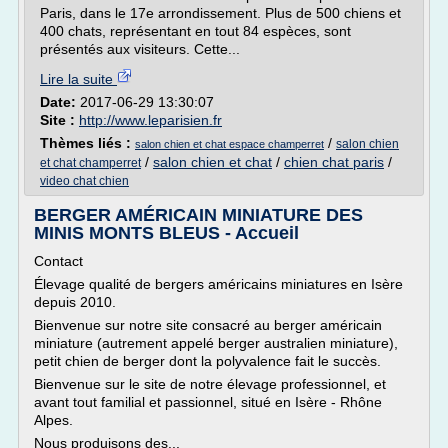
Paris, dans le 17e arrondissement. Plus de 500 chiens et
400 chats, représentant en tout 84 espèces, sont
présentés aux visiteurs. Cette...
Lire la suite
Date:
2017-06-29 13:30:07
Site :
http://www.leparisien.fr
Thèmes liés :
/
salon chien
salon chien et chat espace champerret
/
salon chien et chat
/
chien chat paris
/
et chat champerret
video chat chien
BERGER AMÉRICAIN MINIATURE DES
MINIS MONTS BLEUS - Accueil
Contact
Élevage qualité de bergers américains miniatures en Isère
depuis 2010.
Bienvenue sur notre site consacré au berger américain
miniature (autrement appelé berger australien miniature),
petit chien de berger dont la polyvalence fait le succès.
Bienvenue sur le site de notre élevage professionnel, et
avant tout familial et passionnel, situé en Isère - Rhône
Alpes.
Nous produisons des...