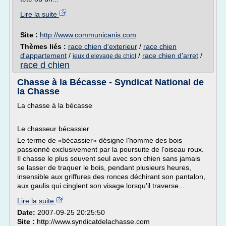
Lire la suite
Site :
http://www.communicanis.com
Thèmes liés :
race chien d'exterieur
/
race chien
d'appartement
/
/
race chien d'arret
/
jeux d elevage de chiot
race d chien
Chasse à la Bécasse - Syndicat National de
la Chasse
La chasse à la bécasse
Le chasseur bécassier
Le terme de «bécassier» désigne l'homme des bois
passionné exclusivement par la poursuite de l'oiseau roux.
Il chasse le plus souvent seul avec son chien sans jamais
se lasser de traquer le bois, pendant plusieurs heures,
insensible aux griffures des ronces déchirant son pantalon,
aux gaulis qui cinglent son visage lorsqu'il traverse...
Lire la suite
Date:
2007-09-25 20:25:50
Site :
http://www.syndicatdelachasse.com