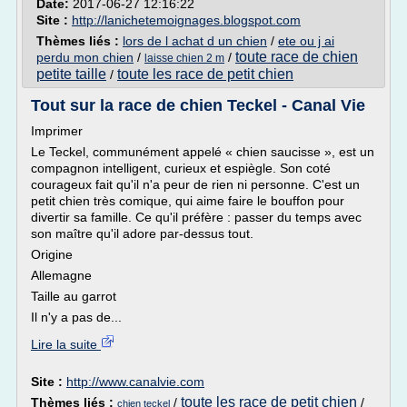
Date:
2017-06-27 12:16:22
Site :
http://lanichetemoignages.blogspot.com
Thèmes liés :
lors de l achat d un chien
/
ete ou j ai
toute race de chien
perdu mon chien
/
/
laisse chien 2 m
petite taille
toute les race de petit chien
/
Tout sur la race de chien Teckel - Canal Vie
Imprimer
Le Teckel, communément appelé « chien saucisse », est un
compagnon intelligent, curieux et espiègle. Son coté
courageux fait qu'il n'a peur de rien ni personne. C'est un
petit chien très comique, qui aime faire le bouffon pour
divertir sa famille. Ce qu'il préfère : passer du temps avec
son maître qu'il adore par-dessus tout.
Origine
Allemagne
Taille au garrot
Il n'y a pas de...
Lire la suite
Site :
http://www.canalvie.com
toute les race de petit chien
Thèmes liés :
/
/
chien teckel