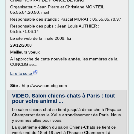
CHAMPIONNAT DE FRANCE DE RING:
Organisateur: Jean Pierre et Christiane MONTEIL,
05.55.84.20.50, mail
Responsable des stands : Pascal MURAT : 05.55.85.78.97
Responsable des pubs : Jean Louis AUTHIER :
05.55.71.06.14
Le site web de la finale 2009: Ici
29/12/2008
Meilleurs voeux
A l'approche de cette nouvelle année, les membres de la
CUNCBG se...
Lire la suite
Site :
http://www.cun-cbg.com
VIDEO. Salon chiens-chats à Paris : tout
pour votre animal ...
Le salon chiens-chat se tient jusqu'à dimanche à l'Espace
Champerret dans le XVIIe arrondissement de Paris. Nous
y sommes allés pour vous.
La quatrième édition du salon Chiens-Chats se tient ce
week-end du 18 et 19 avril à l'Espace Champerret à