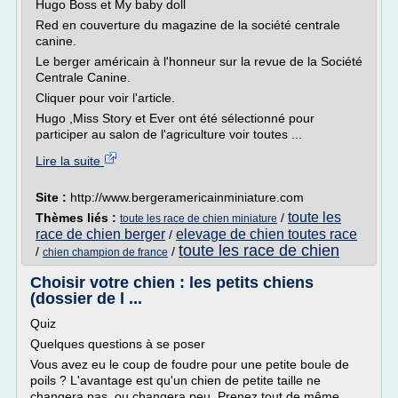
Hugo Boss et My baby doll
Red en couverture du magazine de la société centrale
canine.
Le berger américain à l'honneur sur la revue de la Société
Centrale Canine.
Cliquer pour voir l'article.
Hugo ,Miss Story et Ever ont été sélectionné pour
participer au salon de l'agriculture voir toutes ...
Lire la suite
Site :
http://www.bergeramericainminiature.com
toute les
Thèmes liés :
/
toute les race de chien miniature
race de chien berger
elevage de chien toutes race
/
toute les race de chien
/
/
chien champion de france
Choisir votre chien : les petits chiens
(dossier de l ...
Quiz
Quelques questions à se poser
Vous avez eu le coup de foudre pour une petite boule de
poils ? L'avantage est qu'un chien de petite taille ne
changera pas, ou changera peu. Prenez tout de même