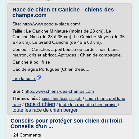
Race de chien et Caniche - chiens-des-
champs.com
Site: http://www.poodle-place.com/
Taille : Le Caniche Miniature (moins de 28 cm). Le
Caniche Nain (de 28 à 35 cm). Le Caniche Moyen (de 35
à 45 cm). Le Grand Caniche (de 45 à 60 cm).
Couleur : Caniches à poil bouclé ou cordé : noir, blanc,
marron, gris et abricot. Aptitudes : Chien de compagnie.
Caniche à poil frisé
Cão de agua Português (Chien d'eau...
Lire la suite
Site :
http://www.chiens-des-champs.com
Thèmes liés :
/
chien blanc poil long
race chien d'eau portugais
race d chien
race
/
/
toute les race de chien croise
/
toute les race de chien berger
Conseils pour protéger son chien du froid -
Conseils d'un ...
· 24 Comments