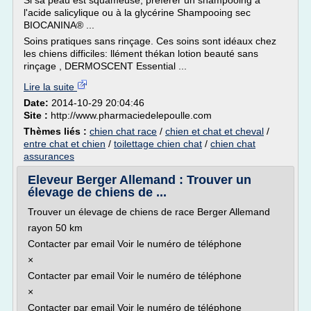
Si sa peau est squameuse, préférer un shampooing à
l'acide salicylique ou à la glycérine Shampooing sec
BIOCANINA® ...
Soins pratiques sans rinçage. Ces soins sont idéaux chez
les chiens difficiles: llément thékan lotion beauté sans
rinçage , DERMOSCENT Essential ...
Lire la suite
Date:
2014-10-29 20:04:46
Site :
http://www.pharmaciedelepoulle.com
Thèmes liés :
chien chat race
/
chien et chat et cheval
/
entre chat et chien
/
toilettage chien chat
/
chien chat
assurances
Eleveur Berger Allemand : Trouver un
élevage de chiens de ...
Trouver un élevage de chiens de race Berger Allemand
rayon 50 km
Contacter par email Voir le numéro de téléphone
×
Contacter par email Voir le numéro de téléphone
×
Contacter par email Voir le numéro de téléphone