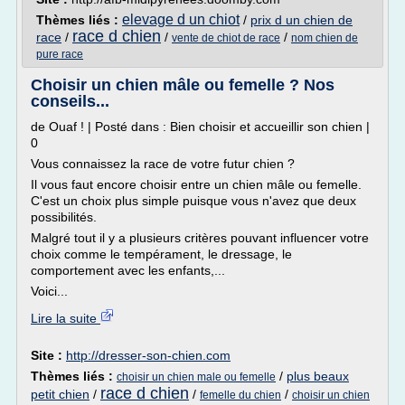
elevage d un chiot
Thèmes liés :
/
prix d un chien de
race d chien
race
/
/
/
vente de chiot de race
nom chien de
pure race
Choisir un chien mâle ou femelle ? Nos
conseils...
de Ouaf ! | Posté dans : Bien choisir et accueillir son chien |
0
Vous connaissez la race de votre futur chien ?
Il vous faut encore choisir entre un chien mâle ou femelle.
C'est un choix plus simple puisque vous n'avez que deux
possibilités.
Malgré tout il y a plusieurs critères pouvant influencer votre
choix comme le tempérament, le dressage, le
comportement avec les enfants,...
Voici...
Lire la suite
Site :
http://dresser-son-chien.com
Thèmes liés :
/
plus beaux
choisir un chien male ou femelle
race d chien
petit chien
/
/
/
femelle du chien
choisir un chien