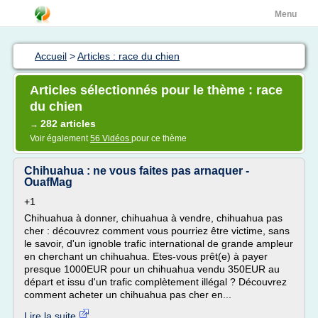
Menu
Accueil
>
Articles : race du chien
Articles sélectionnés pour le thème : race
du chien
282 articles
→
Voir également
56 Vidéos
pour ce thème
Chihuahua : ne vous faites pas arnaquer -
OuafMag
+1
Chihuahua à donner, chihuahua à vendre, chihuahua pas
cher : découvrez comment vous pourriez être victime, sans
le savoir, d'un ignoble trafic international de grande ampleur
en cherchant un chihuahua. Etes-vous prêt(e) à payer
presque 1000EUR pour un chihuahua vendu 350EUR au
départ et issu d'un trafic complètement illégal ? Découvrez
comment acheter un chihuahua pas cher en...
Lire la suite