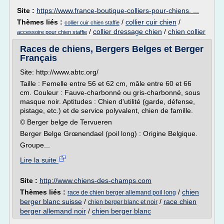
Site :
https://www.france-boutique-colliers-pour-chiens. ...
Thèmes liés :
/
collier cuir chien
/
collier cuir chien staffie
/
collier dressage chien
/
chien collier
accessoire pour chien staffie
Races de chiens, Bergers Belges et Berger
Français
Site: http://www.abtc.org/
Taille : Femelle entre 56 et 62 cm, mâle entre 60 et 66
cm. Couleur : Fauve-charbonné ou gris-charbonné, sous
masque noir. Aptitudes : Chien d'utilité (garde, défense,
pistage, etc.) et de service polyvalent, chien de famille.
© Berger belge de Tervueren
Berger Belge Grœnendael (poil long) : Origine Belgique.
Groupe...
Lire la suite
Site :
http://www.chiens-des-champs.com
Thèmes liés :
/
chien
race de chien berger allemand poil long
berger blanc suisse
/
/
race chien
chien berger blanc et noir
berger allemand noir
/
chien berger blanc