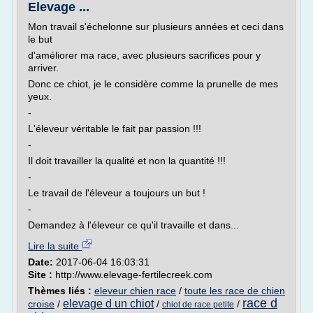
Elevage ...
Mon travail s'échelonne sur plusieurs années et ceci dans
le but
d'améliorer ma race, avec plusieurs sacrifices pour y
arriver.
Donc ce chiot, je le considère comme la prunelle de mes
yeux.
-
L'éleveur véritable le fait par passion !!!
-
Il doit travailler la qualité et non la quantité !!!
-
Le travail de l'éleveur a toujours un but !
-
Demandez à l'éleveur ce qu'il travaille et dans...
Lire la suite
Date:
2017-06-04 16:03:31
Site :
http://www.elevage-fertilecreek.com
Thèmes liés :
eleveur chien race
/
toute les race de chien
race d
elevage d un chiot
croise
/
/
/
chiot de race petite