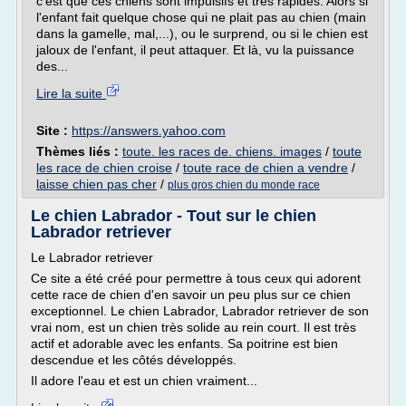
c'est que ces chiens sont impulsifs et très rapides. Alors si
l'enfant fait quelque chose qui ne plait pas au chien (main
dans la gamelle, mal,...), ou le surprend, ou si le chien est
jaloux de l'enfant, il peut attaquer. Et là, vu la puissance
des...
Lire la suite
Site :
https://answers.yahoo.com
Thèmes liés :
toute. les races de. chiens. images
/
toute
les race de chien croise
/
toute race de chien a vendre
/
laisse chien pas cher
/
plus gros chien du monde race
Le chien Labrador - Tout sur le chien
Labrador retriever
Le Labrador retriever
Ce site a été créé pour permettre à tous ceux qui adorent
cette race de chien d'en savoir un peu plus sur ce chien
exceptionnel. Le chien Labrador, Labrador retriever de son
vrai nom, est un chien très solide au rein court. Il est très
actif et adorable avec les enfants. Sa poitrine est bien
descendue et les côtés développés.
Il adore l'eau et est un chien vraiment...