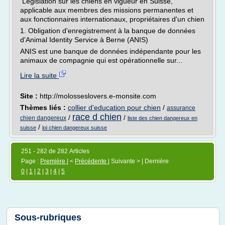
Législation sur les chiens en vigueur en Suisse,
applicable aux membres des missions permanentes et
aux fonctionnaires internationaux, propriétaires d'un chien
1. Obligation d'enregistrement à la banque de données
d'Animal Identity Service à Berne (ANIS)
ANIS est une banque de données indépendante pour les
animaux de compagnie qui est opérationnelle sur...
Lire la suite
Site :
http://molosseslovers.e-monsite.com
Thèmes liés :
collier d'education pour chien
/
assurance
race d chien
/
/
chien dangereux
liste des chien dangereux en
/
suisse
loi chien dangereux suisse
251 - 282 de 282 Articles
Page :
Première
| <
Précédente
| Suivante > | Dernière
0
|
1
|
2
|
3
|
4
|
5
Sous-rubriques