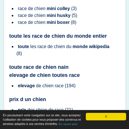
race
de
chien
mini colley
(3)
race
de
chien
mini husky
(5)
race
de
chien
mini boxer
(8)
toute les race de chien du monde entier
toute
les
race
de
chien
du
monde wikipedia
(8)
toute race de chien nain
elevage de chien toutes race
elevage
de
chien race
(194)
prix d un chien
prix
des
chien
de
race
(71)
En poursuivant votre navigation sur ce site, vous acceptez
X
l'utilisation de cookies pour vous proposer des contenus et
race de chien de chasse
services adaptés à vos centres d'intérêts.
En savoir plus