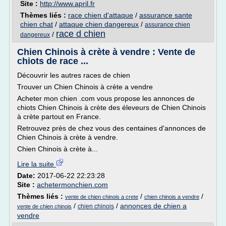
Site :
http://www.april.fr
Thèmes liés :
race chien d'attaque
/
assurance sante
chien chat
/
attaque chien dangereux
/
assurance chien
race d chien
/
dangereux
Chien Chinois à crète à vendre : Vente de
chiots de race ...
Découvrir les autres races de chien
Trouver un Chien Chinois à crète a vendre
Acheter mon chien .com vous propose les annonces de
chiots Chien Chinois à crète des éleveurs de Chien Chinois
à crète partout en France.
Retrouvez près de chez vous des centaines d'annonces de
Chien Chinois à crète à vendre.
Chien Chinois à crète à...
Lire la suite
Date:
2017-06-22 22:23:28
Site :
achetermonchien.com
Thèmes liés :
/
/
vente de chien chinois a crete
chien chinois a vendre
/
/
annonces de chien a
chien chinois
vente de chien chinois
vendre