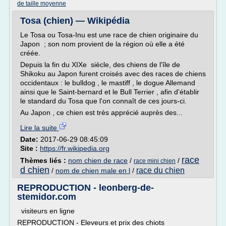
de taille moyenne
Tosa (chien) — Wikipédia
Le Tosa ou Tosa-Inu est une race de chien originaire du
Japon ; son nom provient de la région où elle a été
créée.
Depuis la fin du XIXe siècle, des chiens de l'île de
Shikoku au Japon furent croisés avec des races de chiens
occidentaux : le bulldog , le mastiff , le dogue Allemand
ainsi que le Saint-bernard et le Bull Terrier , afin d'établir
le standard du Tosa que l'on connaît de ces jours-ci.
Au Japon , ce chien est très apprécié auprès des...
Lire la suite
Date:
2017-06-29 08:45:09
Site :
https://fr.wikipedia.org
race
Thèmes liés :
nom chien de race
/
/
race mini chien
d chien
race du chien
/
nom de chien male en l
/
REPRODUCTION - leonberg-de-
stemidor.com
visiteurs en ligne
REPRODUCTION - Eleveurs et prix des chiots