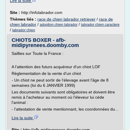
Lire la suite
Site :
http://infolabrador.com
Thèmes liés :
race de chien labrador retriever
/
race de
chien labrador
/
/
adoption chien labrador
labrador chien caractere
/
labrador chien
CHIOTS BOXER - afb-
midipyrenees.doomby.com
Saillies sur Toute la France :
A l'attention des futurs acquéreur d'un chiot LOF
Règlementation de la vente d'un chiot
- Un chiot ne peut sortir de l'élevage avant l'âge de 8
semaines (loi du 6 JANVIER 1999)
Les documents suivants sont obligatoires et doivent être
remis à l'acheteur au moment où l'éleveur lui cède
l'animal :
- l'attestation de vente mentionnant, les coordonnées du...
Lire la suite
Site :
http://afb-midipyrenees.doomby.com