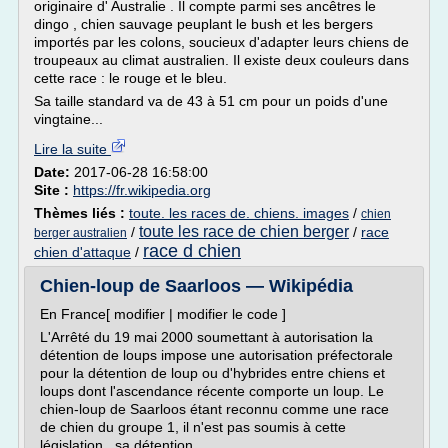
originaire d' Australie . Il compte parmi ses ancêtres le
dingo , chien sauvage peuplant le bush et les bergers
importés par les colons, soucieux d'adapter leurs chiens de
troupeaux au climat australien. Il existe deux couleurs dans
cette race : le rouge et le bleu.
Sa taille standard va de 43 à 51 cm pour un poids d'une
vingtaine...
Lire la suite
Date:
2017-06-28 16:58:00
Site :
https://fr.wikipedia.org
Thèmes liés :
toute. les races de. chiens. images
/
chien
toute les race de chien berger
/
/
race
berger australien
race d chien
chien d'attaque
/
Chien-loup de Saarloos — Wikipédia
En France[ modifier | modifier le code ]
L'Arrêté du 19 mai 2000 soumettant à autorisation la
détention de loups impose une autorisation préfectorale
pour la détention de loup ou d'hybrides entre chiens et
loups dont l'ascendance récente comporte un loup. Le
chien-loup de Saarloos étant reconnu comme une race
de chien du groupe 1, il n'est pas soumis à cette
législation , sa détention...