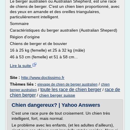
Le berger australien ou Australian Shepherd, est une race
de chiens de berger. C'est un chien bien proportionné, avec
des yeux en amande et des oreilles triangulaires,
particulièrement intelligent.
Sommaire
Caractéristiques du berger australien (Australian Sheperd)
Région d'origine
Chiens de berger et de bouvier
16 à 25 kg (femelle) et 25 à 32 kg (mâle)
46 à 53 cm (femelle) et 51 à 58 cm...
Lire la suite
Site :
http://www.doctissimo.fr
Thèmes liés :
/
elevage de chien de berger australien
chien
toute les race de chien berger
race de
/
/
berger australien
chien berger
/
chien berger suisse
Chien dangereux? | Yahoo Answers
C'est une race pure de tout croisement. Un chien très
intelligent, fort, mais normal.
Le problème avec les enfants, (et les adultes d'ailleurs),