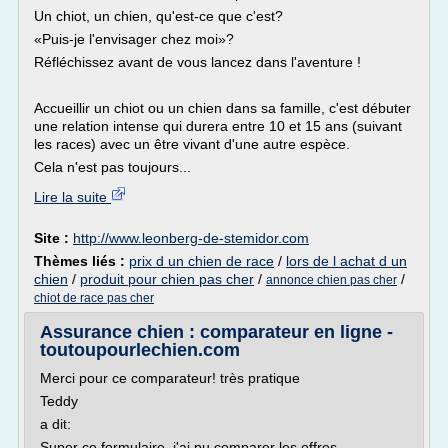
Un chiot, un chien, qu'est-ce que c'est?
«Puis-je l'envisager chez moi»?
Réfléchissez avant de vous lancez dans l'aventure !
Accueillir un chiot ou un chien dans sa famille, c'est débuter
une relation intense qui durera entre 10 et 15 ans (suivant
les races) avec un être vivant d'une autre espèce.
Cela n'est pas toujours...
Lire la suite
Site :
http://www.leonberg-de-stemidor.com
Thèmes liés :
prix d un chien de race
/
lors de l achat d un
chien
/
produit pour chien pas cher
/
/
annonce chien pas cher
chiot de race pas cher
Assurance chien : comparateur en ligne -
toutoupourlechien.com
Merci pour ce comparateur! très pratique
Teddy
a dit:
Super ce formulaire, j'ai pu comparer les offres