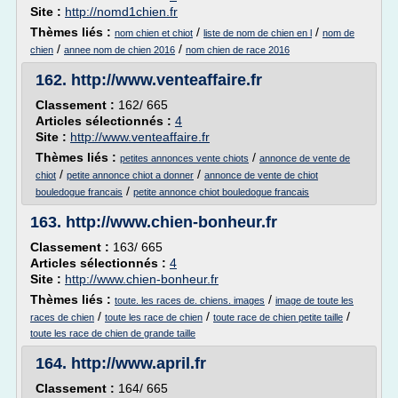
Site :
http://nomd1chien.fr
Thèmes liés :
/
/
nom chien et chiot
liste de nom de chien en l
nom de
/
/
chien
annee nom de chien 2016
nom chien de race 2016
162.
http://www.venteaffaire.fr
Classement :
162/ 665
Articles sélectionnés :
4
Site :
http://www.venteaffaire.fr
Thèmes liés :
/
petites annonces vente chiots
annonce de vente de
/
/
chiot
petite annonce chiot a donner
annonce de vente de chiot
/
bouledogue francais
petite annonce chiot bouledogue francais
163.
http://www.chien-bonheur.fr
Classement :
163/ 665
Articles sélectionnés :
4
Site :
http://www.chien-bonheur.fr
Thèmes liés :
/
toute. les races de. chiens. images
image de toute les
/
/
/
races de chien
toute les race de chien
toute race de chien petite taille
toute les race de chien de grande taille
164.
http://www.april.fr
Classement :
164/ 665