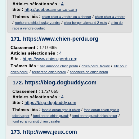
Articles sélectionnés :
4
Site :
http://quebecannonce.com
Thèmes liés :
/
chien chiot a vendre ou a donner
chien chiot a vendre
/
/
/
recherche chiot husky vendre
chiot berger allemand 2 mois
chiot de
race a vendre quebec
171.
https://www.chien-perdu.org
Classement :
171/ 665
Articles sélectionnés :
4
Site :
https://www.chien-perdu.org
Thèmes liés :
/
/
site annonce chien perdu
chien perdu trouve
site pour
/
/
chien perdu
recherche chien perdu
annonces de chien perdu
172.
https://blog.dogbuddy.com
Classement :
172/ 665
Articles sélectionnés :
4
Site :
https://blog.dogbuddy.com
Thèmes liés :
/
fond d ecran gratuit chien
fond ecran chien gratuit
/
/
/
telecharger
fond ecran chien gratuit
fond ecran gratuit chien boxer
fond ecran gratuit chien cavalier
173.
http://www.jeux.com