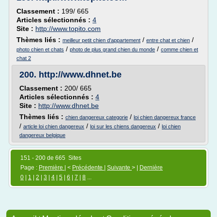
Classement :
199/ 665
Articles sélectionnés :
4
Site :
http://www.topito.com
Thèmes liés :
/
/
meilleur petit chien d'appartement
entre chat et chien
/
/
photo chien et chats
photo de plus grand chien du monde
comme chien et
chat 2
200.
http://www.dhnet.be
Classement :
200/ 665
Articles sélectionnés :
4
Site :
http://www.dhnet.be
Thèmes liés :
/
chien dangereux categorie
loi chien dangereux france
/
/
/
article loi chien dangereux
loi sur les chiens dangereux
loi chien
dangereux belgique
151 - 200 de 665 Sites
Page :
Première
| <
Précédente
|
Suivante
> |
Dernière
0
|
1
|
2
|
3
|
4
|
5
|
6
|
7
|
8
...