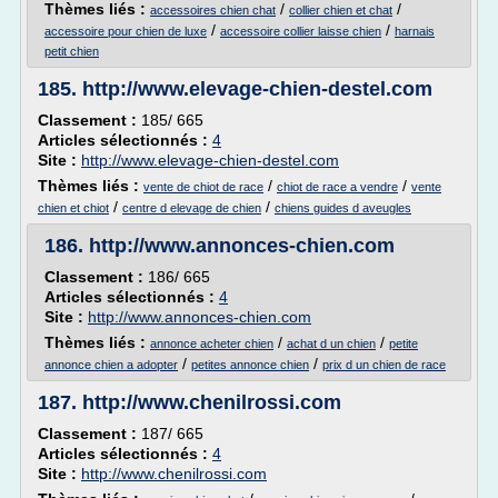
Thèmes liés :
/
/
accessoires chien chat
collier chien et chat
/
/
accessoire pour chien de luxe
accessoire collier laisse chien
harnais
petit chien
185.
http://www.elevage-chien-destel.com
Classement :
185/ 665
Articles sélectionnés :
4
Site :
http://www.elevage-chien-destel.com
Thèmes liés :
/
/
vente de chiot de race
chiot de race a vendre
vente
/
/
chien et chiot
centre d elevage de chien
chiens guides d aveugles
186.
http://www.annonces-chien.com
Classement :
186/ 665
Articles sélectionnés :
4
Site :
http://www.annonces-chien.com
Thèmes liés :
/
/
annonce acheter chien
achat d un chien
petite
/
/
annonce chien a adopter
petites annonce chien
prix d un chien de race
187.
http://www.chenilrossi.com
Classement :
187/ 665
Articles sélectionnés :
4
Site :
http://www.chenilrossi.com