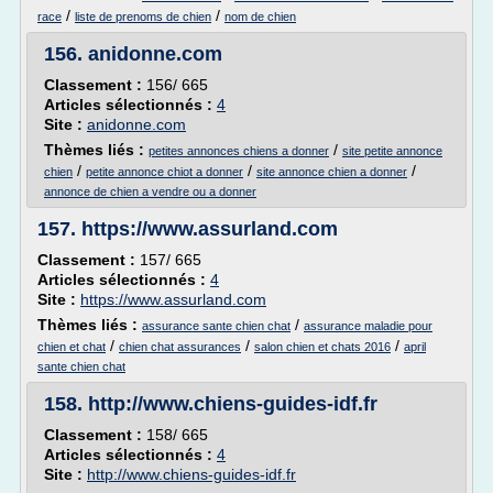
/
/
race
liste de prenoms de chien
nom de chien
156.
anidonne.com
Classement :
156/ 665
Articles sélectionnés :
4
Site :
anidonne.com
Thèmes liés :
/
petites annonces chiens a donner
site petite annonce
/
/
/
chien
petite annonce chiot a donner
site annonce chien a donner
annonce de chien a vendre ou a donner
157.
https://www.assurland.com
Classement :
157/ 665
Articles sélectionnés :
4
Site :
https://www.assurland.com
Thèmes liés :
/
assurance sante chien chat
assurance maladie pour
/
/
/
chien et chat
chien chat assurances
salon chien et chats 2016
april
sante chien chat
158.
http://www.chiens-guides-idf.fr
Classement :
158/ 665
Articles sélectionnés :
4
Site :
http://www.chiens-guides-idf.fr