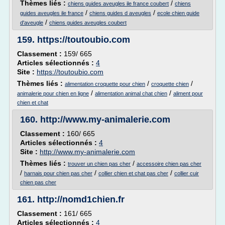
Thèmes liés :
/
chiens guides aveugles ile france coubert
chiens
/
/
guides aveugles ile france
chiens guides d aveugles
ecole chien guide
/
d'aveugle
chiens guides aveugles coubert
159.
https://toutoubio.com
Classement :
159/ 665
Articles sélectionnés :
4
Site :
https://toutoubio.com
Thèmes liés :
/
/
alimentation croquette pour chien
croquette chien
/
/
animalerie pour chien en ligne
alimentation animal chat chien
aliment pour
chien et chat
160.
http://www.my-animalerie.com
Classement :
160/ 665
Articles sélectionnés :
4
Site :
http://www.my-animalerie.com
Thèmes liés :
/
trouver un chien pas cher
accessoire chien pas cher
/
/
/
harnais pour chien pas cher
collier chien et chat pas cher
collier cuir
chien pas cher
161.
http://nomd1chien.fr
Classement :
161/ 665
Articles sélectionnés :
4