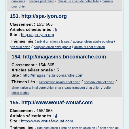
/
/
/
canicross
harnais petit chien
choisir un chien de petite taille
harnais
pour chien
153.
http://spa-lyon.org
Classement :
153/ 665
Articles sélectionnés :
5
Site :
http://spa-lyon.org
Thèmes liés :
/
/
prix d un chien a la spa
adopter chien adulte ou chiot
/
/
prix d un chien
adoption chien chiot gratuit
animaux chat et chien
154.
http://magasins.bricomarche.com
Classement :
154/ 665
Articles sélectionnés :
5
Site :
http://magasins.bricomarche.com
Thèmes liés :
/
/
alimentation animal chat chien
animaux chat et chien
/
/
alimentation animal porte chien chat
cage transport chat chien
collier
chien et chat
155.
http://www.wouaf-wouaf.com
Classement :
155/ 665
Articles sélectionnés :
4
Site :
http://www.wouaf-wouaf.com
Thèmes liés :
/
/
liste nom chien
liste de nom de chien en l
nom chien de