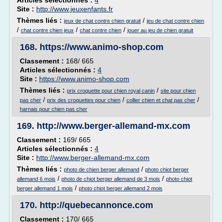
Articles sélectionnés :
4
Site :
http://www.jeuxenfants.fr
Thèmes liés :
/
jeux de chat contre chien gratuit
jeu de chat contre chien
/
/
/
chat contre chien jeux
chat contre chien
jouer au jeu de chien gratuit
168.
https://www.animo-shop.com
Classement :
168/ 665
Articles sélectionnés :
4
Site :
https://www.animo-shop.com
Thèmes liés :
/
prix croquette pour chien royal canin
site pour chien
/
/
/
pas cher
prix des croquettes pour chien
collier chien et chat pas cher
harnais pour chien pas cher
169.
http://www.berger-allemand-mx.com
Classement :
169/ 665
Articles sélectionnés :
4
Site :
http://www.berger-allemand-mx.com
Thèmes liés :
/
photo de chien berger allemand
photo chiot berger
/
/
allemand 6 mois
photo de chiot berger allemand de 3 mois
photo chiot
/
berger allemand 1 mois
photo chiot berger allemand 2 mois
170.
http://quebecannonce.com
Classement :
170/ 665