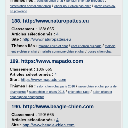
Thèmes liés :
/
/
pension chien chat
pension chien aix provence
/
/
alimentation animal chat chien
chenil pour chien pas cher
garde chien aix
en provence
188.
http://www.naturopattes.eu
Classement :
188/ 665
Articles sélectionnés :
4
Site :
http://www.naturopattes.eu
Thèmes liés :
/
/
maladie chien et chat
chat et chien qui parle
maladie
/
/
entre chien et chat
maladie commune chien et chat
puces chien chat
189.
https://www.mapado.com
Classement :
189/ 665
Articles sélectionnés :
4
Site :
https://www.mapado.com
Thèmes liés :
/
salon chien chat paris 2016
salon chien et chat porte de
/
/
/
champerret
salon chien et chats 2016
chien chat race
salon chien et
chat espace champerret
190.
http://www.beagle-chien.com
Classement :
190/ 665
Articles sélectionnés :
4
Site :
http://www.beagle-chien.com