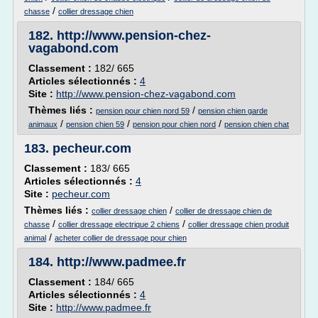
/
chasse
collier dressage chien
182.
http://www.pension-chez-
vagabond.com
Classement :
182/ 665
Articles sélectionnés :
4
Site :
http://www.pension-chez-vagabond.com
Thèmes liés :
/
pension pour chien nord 59
pension chien garde
/
/
/
animaux
pension chien 59
pension pour chien nord
pension chien chat
183.
pecheur.com
Classement :
183/ 665
Articles sélectionnés :
4
Site :
pecheur.com
Thèmes liés :
/
collier dressage chien
collier de dressage chien de
/
/
chasse
collier dressage electrique 2 chiens
collier dressage chien produit
/
animal
acheter collier de dressage pour chien
184.
http://www.padmee.fr
Classement :
184/ 665
Articles sélectionnés :
4
Site :
http://www.padmee.fr