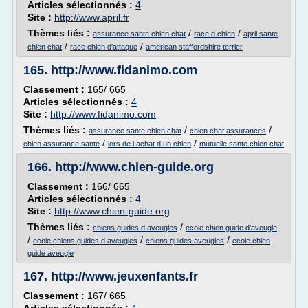
Articles sélectionnés :
4
Site :
http://www.april.fr
Thèmes liés :
/
/
assurance sante chien chat
race d chien
april sante
/
/
chien chat
race chien d'attaque
american staffordshire terrier
165.
http://www.fidanimo.com
Classement :
165/ 665
Articles sélectionnés :
4
Site :
http://www.fidanimo.com
Thèmes liés :
/
/
assurance sante chien chat
chien chat assurances
/
/
chien assurance sante
lors de l achat d un chien
mutuelle sante chien chat
166.
http://www.chien-guide.org
Classement :
166/ 665
Articles sélectionnés :
4
Site :
http://www.chien-guide.org
Thèmes liés :
/
chiens guides d aveugles
ecole chien guide d'aveugle
/
/
/
ecole chiens guides d aveugles
chiens guides aveugles
ecole chien
guide aveugle
167.
http://www.jeuxenfants.fr
Classement :
167/ 665