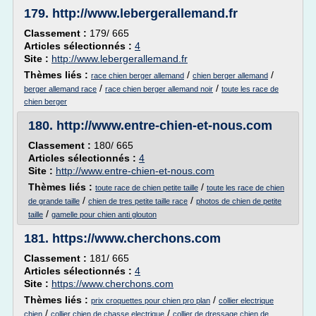
179.
http://www.lebergerallemand.fr
Classement :
179/ 665
Articles sélectionnés :
4
Site :
http://www.lebergerallemand.fr
Thèmes liés :
/
/
race chien berger allemand
chien berger allemand
/
/
berger allemand race
race chien berger allemand noir
toute les race de
chien berger
180.
http://www.entre-chien-et-nous.com
Classement :
180/ 665
Articles sélectionnés :
4
Site :
http://www.entre-chien-et-nous.com
Thèmes liés :
/
toute race de chien petite taille
toute les race de chien
/
/
de grande taille
chien de tres petite taille race
photos de chien de petite
/
taille
gamelle pour chien anti glouton
181.
https://www.cherchons.com
Classement :
181/ 665
Articles sélectionnés :
4
Site :
https://www.cherchons.com
Thèmes liés :
/
prix croquettes pour chien pro plan
collier electrique
/
/
chien
collier chien de chasse electrique
collier de dressage chien de