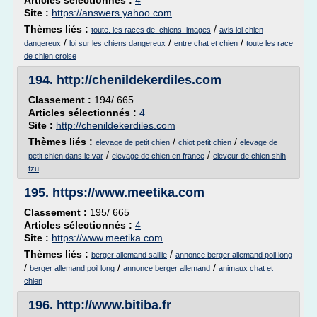
Articles sélectionnés :
4
Site :
https://answers.yahoo.com
Thèmes liés :
/
toute. les races de. chiens. images
avis loi chien
/
/
/
dangereux
loi sur les chiens dangereux
entre chat et chien
toute les race
de chien croise
194.
http://chenildekerdiles.com
Classement :
194/ 665
Articles sélectionnés :
4
Site :
http://chenildekerdiles.com
Thèmes liés :
/
/
elevage de petit chien
chiot petit chien
elevage de
/
/
petit chien dans le var
elevage de chien en france
eleveur de chien shih
tzu
195.
https://www.meetika.com
Classement :
195/ 665
Articles sélectionnés :
4
Site :
https://www.meetika.com
Thèmes liés :
/
berger allemand saillie
annonce berger allemand poil long
/
/
/
berger allemand poil long
annonce berger allemand
animaux chat et
chien
196.
http://www.bitiba.fr