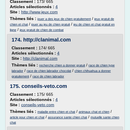
Classement :
173/ 665
Articles sélectionnés :
4
Site :
http://www.jeux.com
Thèmes liés :
/
jouer a des jeux de chien gratuitement
jeux gratuit de
/
/
chien et chat
jouer au jeu de chien gratuit
jeu de chien et chat gratuit en
/
ligne
jeux gratuit de chien de combat
174.
http://clanimal.com
Classement :
174/ 665
Articles sélectionnés :
4
Site :
http://clanimal.com
Thèmes liés :
/
recherche chien a donner gratuit
race de chien type
/
/
labrador
race de chien labrador chocolat
chien chihuahua a donner
/
gratuitement
race de chien labrador
175.
conseils-veto.com
Classement :
175/ 665
Articles sélectionnés :
4
Site :
conseils-veto.com
Thèmes liés :
/
/
maladie entre chien et chat
animaux chat et chien
/
/
article pour chien et chat
assurance sante chien chat
mutuelle sante chien
chat