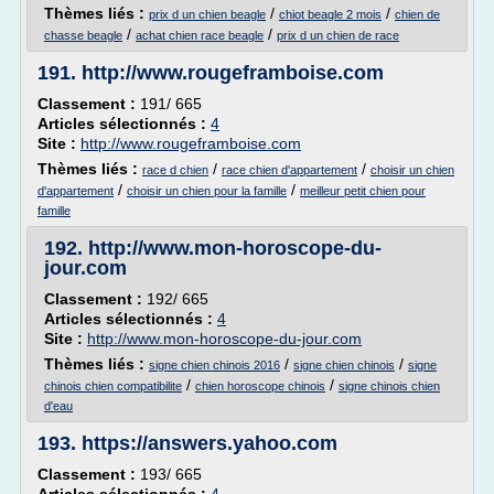
Thèmes liés :
/
/
prix d un chien beagle
chiot beagle 2 mois
chien de
/
/
chasse beagle
achat chien race beagle
prix d un chien de race
191.
http://www.rougeframboise.com
Classement :
191/ 665
Articles sélectionnés :
4
Site :
http://www.rougeframboise.com
Thèmes liés :
/
/
race d chien
race chien d'appartement
choisir un chien
/
/
d'appartement
choisir un chien pour la famille
meilleur petit chien pour
famille
192.
http://www.mon-horoscope-du-
jour.com
Classement :
192/ 665
Articles sélectionnés :
4
Site :
http://www.mon-horoscope-du-jour.com
Thèmes liés :
/
/
signe chien chinois 2016
signe chien chinois
signe
/
/
chinois chien compatibilite
chien horoscope chinois
signe chinois chien
d'eau
193.
https://answers.yahoo.com
Classement :
193/ 665