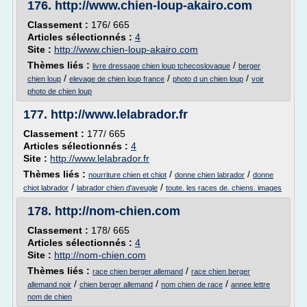
176.
http://www.chien-loup-akairo.com
Classement :
176/ 665
Articles sélectionnés :
4
Site :
http://www.chien-loup-akairo.com
Thèmes liés :
/
livre dressage chien loup tchecoslovaque
berger
/
/
/
chien loup
elevage de chien loup france
photo d un chien loup
voir
photo de chien loup
177.
http://www.lelabrador.fr
Classement :
177/ 665
Articles sélectionnés :
4
Site :
http://www.lelabrador.fr
Thèmes liés :
/
/
nourriture chien et chiot
donne chien labrador
donne
/
/
chiot labrador
labrador chien d'aveugle
toute. les races de. chiens. images
178.
http://nom-chien.com
Classement :
178/ 665
Articles sélectionnés :
4
Site :
http://nom-chien.com
Thèmes liés :
/
race chien berger allemand
race chien berger
/
/
/
allemand noir
chien berger allemand
nom chien de race
annee lettre
nom de chien