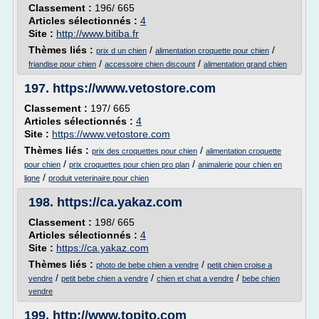
Classement :
196/ 665
Articles sélectionnés :
4
Site :
http://www.bitiba.fr
Thèmes liés :
/
/
prix d un chien
alimentation croquette pour chien
/
/
friandise pour chien
accessoire chien discount
alimentation grand chien
197.
https://www.vetostore.com
Classement :
197/ 665
Articles sélectionnés :
4
Site :
https://www.vetostore.com
Thèmes liés :
/
prix des croquettes pour chien
alimentation croquette
/
/
pour chien
prix croquettes pour chien pro plan
animalerie pour chien en
/
ligne
produit veterinaire pour chien
198.
https://ca.yakaz.com
Classement :
198/ 665
Articles sélectionnés :
4
Site :
https://ca.yakaz.com
Thèmes liés :
/
photo de bebe chien a vendre
petit chien croise a
/
/
/
vendre
petit bebe chien a vendre
chien et chat a vendre
bebe chien
vendre
199.
http://www.topito.com